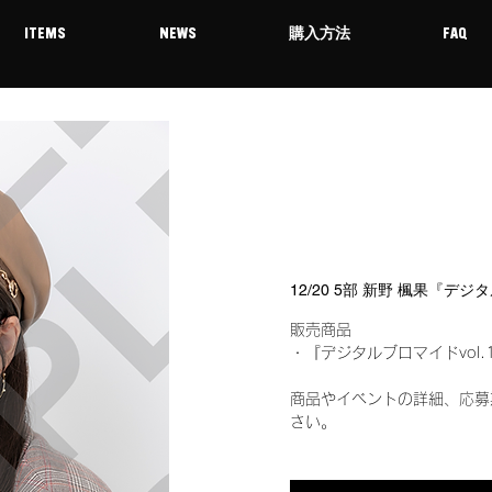
ITEMS
NEWS
購入方法
FAQ
12/20 5部 新野 楓果『デ
販売商品
・『デジタルブロマイドvol.
商品やイベントの詳細、応募
さい。