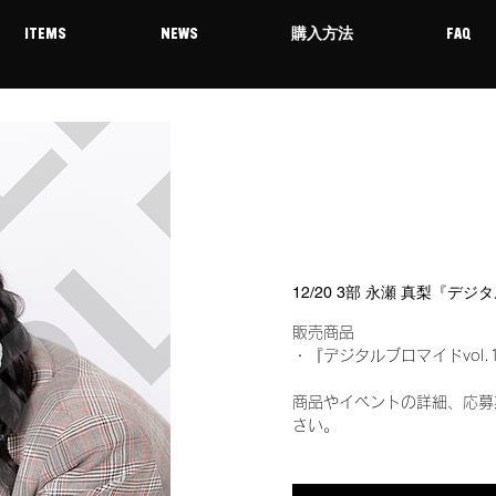
ITEMS
NEWS
購入方法
FAQ
12/20 3部 永瀬 真梨『デ
販売商品
・『デジタルブロマイドvol.
商品やイベントの詳細、応募
さい。