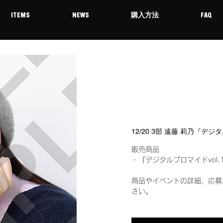
ITEMS
NEWS
購入方法
FAQ
12/20 3部 遠藤 莉乃『デ
販売商品
・『デジタルブロマイドvol.
商品やイベントの詳細、応募
さい。