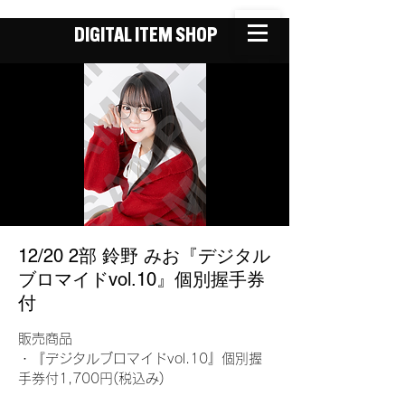
DIGITAL ITEM SHOP
12/20 2部 鈴野 みお『デジタル
ブロマイドvol.10』個別握手券
付
販売商品
・『デジタルブロマイドvol.10』個別握
手券付1,700円(税込み)