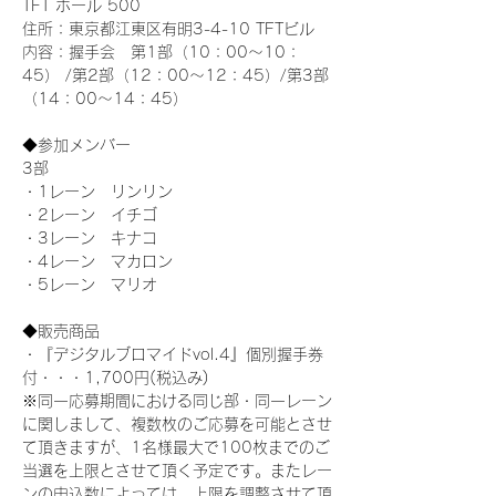
TFT ホール 500
住所：東京都江東区有明3-4-10 TFTビル
内容：握手会　第1部（10：00～10：
45） /第2部（12：00～12：45）/第3部
（14：00～14：45）
◆参加メンバー
3部 
・1レーン　リンリン
・2レーン　イチゴ
・3レーン　キナコ
・4レーン　マカロン
・5レーン　マリオ
◆販売商品
・『デジタルブロマイドvol.4』個別握手券
付・・・1,700円(税込み)
※同一応募期間における同じ部・同一レーン
に関しまして、複数枚のご応募を可能とさせ
て頂きますが、1名様最大で100枚までのご
当選を上限とさせて頂く予定です。またレー
ンの申込数によっては、上限を調整させて頂