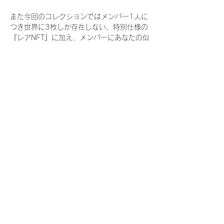
また今回のコレクションではメンバー1人に
つき世界に3枚しか存在しない、特別仕様の
『レアNFT』に加え、メンバーにあなたの似
顔絵を描いてもらえる『にがおえ会参加
NFT』もご用意しております。こちらはメン
バー1人につき5枚が上限となっておりま
す。
今回発売される『デジタルブロマイド
vol.4』購入によって獲得できる NFT の種
類は下記となります。
『撮り下ろし秋コレクション NFT』
　IDOL3.0 PROJECT FINALIST:17種類の
NFT
『撮り下ろし秋コレクション レアNFT』(メ
ンバー1人につき3枚上限の限定NFT)
　IDOL3.0 PROJECT FINALIST:17種類の
NFT(メンバー本人による手書きのコメント