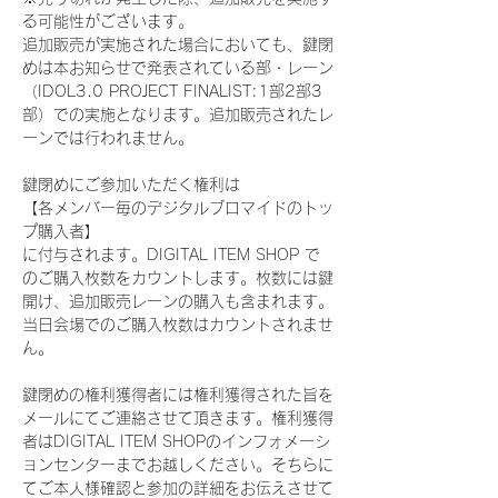
る可能性がございます。
追加販売が実施された場合においても、鍵閉
めは本お知らせで発表されている部・レーン
（IDOL3.0 PROJECT FINALIST:1部2部3
部）での実施となります。追加販売されたレ
ーンでは行われません。
鍵閉めにご参加いただく権利は
【各メンバー毎のデジタルブロマイドのトッ
プ購入者】
に付与されます。DIGITAL ITEM SHOP で
のご購入枚数をカウントします。枚数には鍵
開け、追加販売レーンの購入も含まれます。
当日会場でのご購入枚数はカウントされませ
ん。
鍵閉めの権利獲得者には権利獲得された旨を
メールにてご連絡させて頂きます。権利獲得
者はDIGITAL ITEM SHOPのインフォメーシ
ョンセンターまでお越しください。そちらに
てご本人様確認と参加の詳細をお伝えさせて