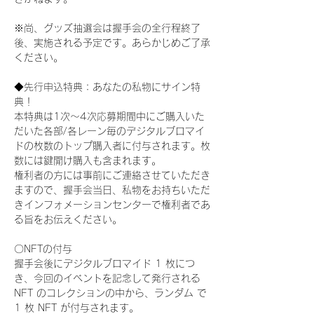
※尚、グッズ抽選会は握手会の全行程終了
後、実施される予定です。あらかじめご了承
ください。
◆先行申込特典：あなたの私物にサイン特
典！
本特典は1次〜4次応募期間中にご購入いた
だいた各部/各レーン毎のデジタルブロマイ
ドの枚数のトップ購入者に付与されます。枚
数には鍵開け購入も含まれます。
権利者の方には事前にご連絡させていただき
ますので、握手会当日、私物をお持ちいただ
きインフォメーションセンターで権利者であ
る旨をお伝えください。
〇NFTの付与
握手会後にデジタルブロマイド 1 枚につ
き、今回のイベントを記念して発行される 
NFT のコレクションの中から、ランダム で 
1 枚 NFT が付与されます。