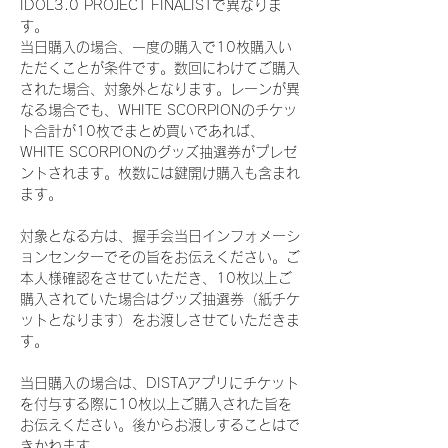
IDOL3.0 PROJECT FINALISTで異なりま
す。
当日購入の場合、一度の購入で10枚購入い
ただくことが条件です。数回にわけてご購入
された場合、対象外となります。レーンが異
なる場合でも、WHITE SCORPIONのチケッ
ト合計が10枚でまとめ買いであれば、
WHITE SCORPIONのグッズ抽選券がプレゼ
ントされます。枚数には鍵開け購入も含まれ
ます。
対象となる方は、握手会当日インフォメーシ
ョンセンターでその旨をお伝えください。ご
本人様確認をさせていただき、10枚以上ご
購入されていた場合はグッズ抽選券（紙チケ
ットとなります）をお渡しさせていただきま
す。
当日購入の場合は、DISTAアプリにチケット
を付与する際に10枚以上ご購入された旨を
お伝えください。後からお渡しすることはで
きかねます。