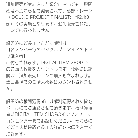
追加販売が実施された場合においても、鍵閉
めは本お知らせで発表されている部・レーン
（IDOL3.0 PROJECT FINALIST:1部2部3
部）での実施となります。追加販売されたレ
ーンでは行われません。
鍵閉めにご参加いただく権利は
【各メンバー毎のデジタルブロマイドのトッ
プ購入者】
に付与されます。DIGITAL ITEM SHOP で
のご購入枚数をカウントします。枚数には鍵
開け、追加販売レーンの購入も含まれます。
当日会場でのご購入枚数はカウントされませ
ん。
鍵閉めの権利獲得者には権利獲得された旨を
メールにてご連絡させて頂きます。権利獲得
者はDIGITAL ITEM SHOPのインフォメーシ
ョンセンターまでお越しください。そちらに
てご本人様確認と参加の詳細をお伝えさせて
頂きます。