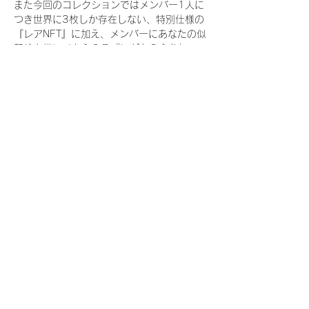
また今回のコレクションではメンバー1人に
つき世界に3枚しか存在しない、特別仕様の
『レアNFT』に加え、メンバーにあなたの似
顔絵を描いてもらえる『にがおえ会参加
NFT』もご用意しております。こちらはメン
バー1人につき5枚が上限となっておりま
す。
今回発売される『デジタルブロマイド
vol.4』購入によって獲得できる NFT の種
類は下記となります。
『撮り下ろし秋コレクション NFT』
　IDOL3.0 PROJECT FINALIST:17種類の
NFT
『撮り下ろし秋コレクション レアNFT』(メ
ンバー1人につき3枚上限の限定NFT)
　IDOL3.0 PROJECT FINALIST:17種類の
NFT(メンバー本人による手書きのコメント
と名前入)