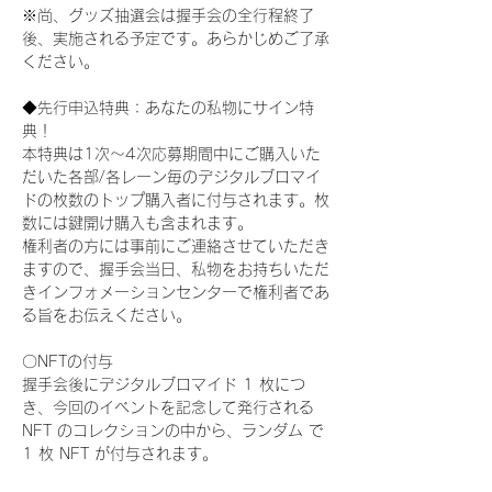
※尚、グッズ抽選会は握手会の全行程終了
後、実施される予定です。あらかじめご了承
ください。
◆先行申込特典：あなたの私物にサイン特
典！
本特典は1次〜4次応募期間中にご購入いた
だいた各部/各レーン毎のデジタルブロマイ
ドの枚数のトップ購入者に付与されます。枚
数には鍵開け購入も含まれます。
権利者の方には事前にご連絡させていただき
ますので、握手会当日、私物をお持ちいただ
きインフォメーションセンターで権利者であ
る旨をお伝えください。
〇NFTの付与
握手会後にデジタルブロマイド 1 枚につ
き、今回のイベントを記念して発行される 
NFT のコレクションの中から、ランダム で 
1 枚 NFT が付与されます。