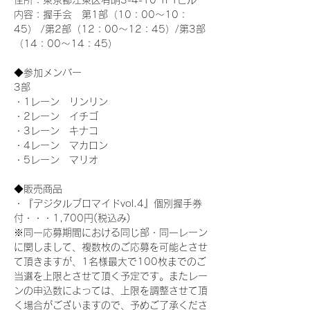
住所：東京都江東区有明3-4-10 TFTビル
内容：握手会　第1部（10：00～10：
45） /第2部（12：00～12：45）/第3部
（14：00～14：45）
◆参加メンバー
3部 
・1レーン　リンリン
・2レーン　イチゴ
・3レーン　キナコ
・4レーン　マカロン
・5レーン　マリオ
◆販売商品
・『デジタルブロマイドvol.4』個別握手券
付・・・1,700円(税込み)
※同一応募期間における同じ部・同一レーン
に関しまして、複数枚のご応募を可能とさせ
て頂きますが、1名様最大で100枚までのご
当選を上限とさせて頂く予定です。またレー
ンの申込数によっては、上限を調整させて頂
く場合がございますので、予めご了承くださ