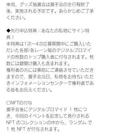
※尚、グッズ抽選会は握手会の全行程終了
後、実施される予定です。あらかじめご了承
ください。
◆先行申込特典：あなたの私物にサイン特
典！
本特典は1次〜4次応募期間中にご購入いた
だいた各部/各レーン毎のデジタルブロマイ
ドの枚数のトップ購入者に付与されます。枚
数には鍵開け購入も含まれます。
権利者の方には事前にご連絡させていただき
ますので、握手会当日、私物をお持ちいただ
きインフォメーションセンターで権利者であ
る旨をお伝えください。
〇NFTの付与
握手会後にデジタルブロマイド 1 枚につ
き、今回のイベントを記念して発行される 
NFT のコレクションの中から、ランダム で 
1 枚 NFT が付与されます。