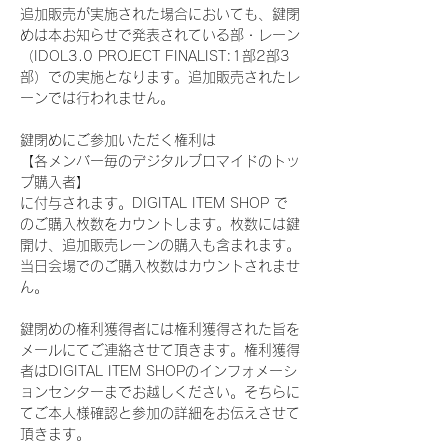
追加販売が実施された場合においても、鍵閉
めは本お知らせで発表されている部・レーン
（IDOL3.0 PROJECT FINALIST:1部2部3
部）での実施となります。追加販売されたレ
ーンでは行われません。
鍵閉めにご参加いただく権利は
【各メンバー毎のデジタルブロマイドのトッ
プ購入者】
に付与されます。DIGITAL ITEM SHOP で
のご購入枚数をカウントします。枚数には鍵
開け、追加販売レーンの購入も含まれます。
当日会場でのご購入枚数はカウントされませ
ん。
鍵閉めの権利獲得者には権利獲得された旨を
メールにてご連絡させて頂きます。権利獲得
者はDIGITAL ITEM SHOPのインフォメーシ
ョンセンターまでお越しください。そちらに
てご本人様確認と参加の詳細をお伝えさせて
頂きます。