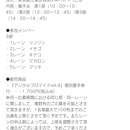
住所：東京都江東区有明3-4-10 TFTビル
内容：握手会　第1部（10：00～10：
45） /第2部（12：00～12：45）/第3部
（14：00～14：45）
◆参加メンバー
3部 
・1レーン　リンリン
・2レーン　イチゴ
・3レーン　キナコ
・4レーン　マカロン
・5レーン　マリオ
◆販売商品
・『デジタルブロマイドvol.4』個別握手券
付・・・1,700円(税込み)
※同一応募期間における同じ部・同一レーン
に関しまして、複数枚のご応募を可能とさせ
て頂きますが、1名様最大で100枚までのご
当選を上限とさせて頂く予定です。またレー
ンの申込数によっては、上限を調整させて頂
く場合がございますので、予めご了承くださ