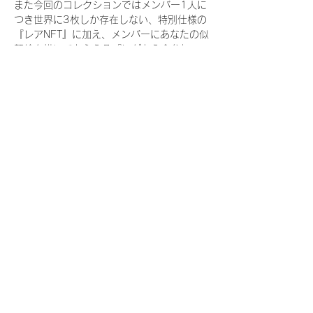
また今回のコレクションではメンバー1人に
つき世界に3枚しか存在しない、特別仕様の
『レアNFT』に加え、メンバーにあなたの似
顔絵を描いてもらえる『にがおえ会参加
NFT』もご用意しております。こちらはメン
バー1人につき5枚が上限となっておりま
す。
今回発売される『デジタルブロマイド
vol.4』購入によって獲得できる NFT の種
類は下記となります。
『撮り下ろし秋コレクション NFT』
　IDOL3.0 PROJECT FINALIST:17種類の
NFT
『撮り下ろし秋コレクション レアNFT』(メ
ンバー1人につき3枚上限の限定NFT)
　IDOL3.0 PROJECT FINALIST:17種類の
NFT(メンバー本人による手書きのコメント
と名前入)