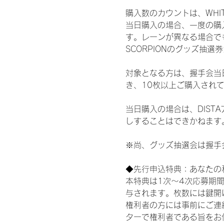
購入数のカウントは、WHITE S
当日購入の場合、一度の購
す。レーンが異なる場合でも、
SCORPIONのグッズ抽
対象となる方は、握手会当
き、10枚以上ご購入され
当日購入の場合は、DIS
しすることはできかねます
※尚、グッズ抽選会は握手
◆先行申込特典：あなたの
本特典は1次〜4次応募期
与されます。枚数には鍵開
権利者の方には事前にご連
ターで権利者である旨をお