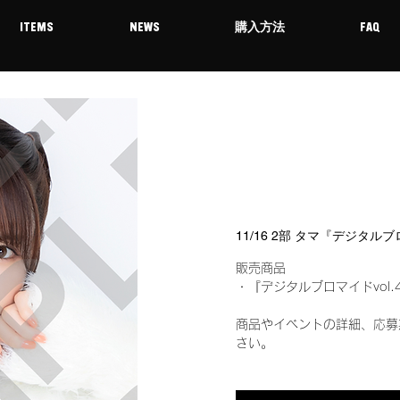
ITEMS
NEWS
購入方法
FAQ
11/16 2部 タマ『デジタル
販売商品
・『デジタルブロマイドvol.
商品やイベントの詳細、応募
さい。