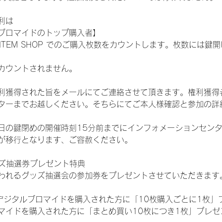
利は
ブロマイドのトップ購入者】
L ITEM SHOP でのご購入枚数をカウントします。枚数には
カウントされません。
得された旨をメールにてご連絡させて頂きます。権利獲得者はDIG
ターまでお越しください。そちらにてご本人様確認と参加の詳
日の鍵閉めの開催時刻15分前までにインフォメーションセン
が移行となります、ご容赦ください。
ッズ抽選券プレゼント特典
われるグッズ抽選会の参加券をプレゼントさせていただきます
SHOPでデジタルブロマイドを購入された方に「10枚購入ごとに1枚
マイドを購入された方に「まとめ買い10枚につき1枚」プレゼ