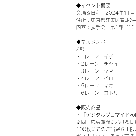
◆イベント概要 
会場＆日程：2024年11月1
住所：東京都江東区有明3-4-
内容：握手会　第1部（10：0
◆参加メンバー
2部 
・1レーン　イチ
・2レーン　チャイ
・3レーン　タマ
・4レーン　ペロ
・5レーン　マキ
・6レーン　コトリ
◆販売商品
・『デジタルブロマイドvol
※同一応募期間における同
100枚までのご当選を上