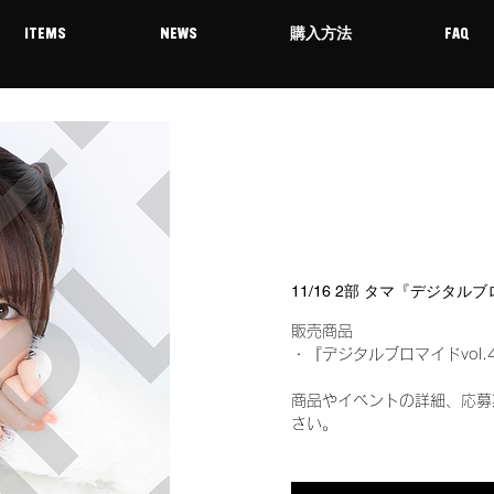
ITEMS
NEWS
購入方法
FAQ
11/16 2部 タマ『デジタル
販売商品
・『デジタルブロマイドvol.
商品やイベントの詳細、応募
さい。