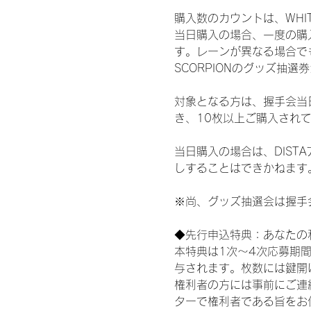
購入数のカウントは、WHITE S
当日購入の場合、一度の購
す。レーンが異なる場合でも、
SCORPIONのグッズ抽
対象となる方は、握手会当
き、10枚以上ご購入され
当日購入の場合は、DIS
しすることはできかねます
※尚、グッズ抽選会は握手
◆先行申込特典：あなたの
本特典は1次〜4次応募期
与されます。枚数には鍵開
権利者の方には事前にご連
ターで権利者である旨をお