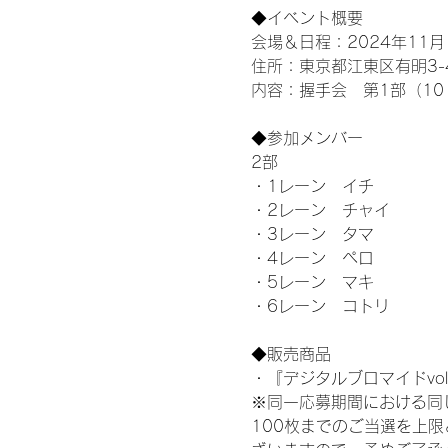
◆イベント概要 
会場＆日程：2024年11月1
住所：東京都江東区有明3-4-
内容：握手会　第1部（10：0
◆参加メンバー
2部 
・1レーン　イチ
・2レーン　チャイ
・3レーン　タマ
・4レーン　ペロ
・5レーン　マキ
・6レーン　コトリ
◆販売商品
・『デジタルブロマイドvol
※同一応募期間における同
100枚までのご当選を上