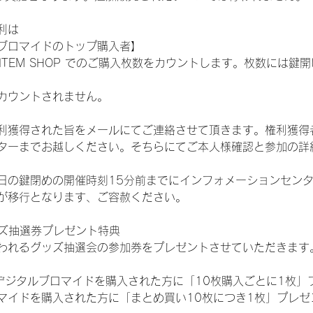
利は
ブロマイドのトップ購入者】
L ITEM SHOP でのご購入枚数をカウントします。枚数には
カウントされません。
得された旨をメールにてご連絡させて頂きます。権利獲得者はDIG
ターまでお越しください。そちらにてご本人様確認と参加の詳
日の鍵閉めの開催時刻15分前までにインフォメーションセン
が移行となります、ご容赦ください。
ッズ抽選券プレゼント特典
われるグッズ抽選会の参加券をプレゼントさせていただきます
SHOPでデジタルブロマイドを購入された方に「10枚購入ごとに1枚
マイドを購入された方に「まとめ買い10枚につき1枚」プレゼ