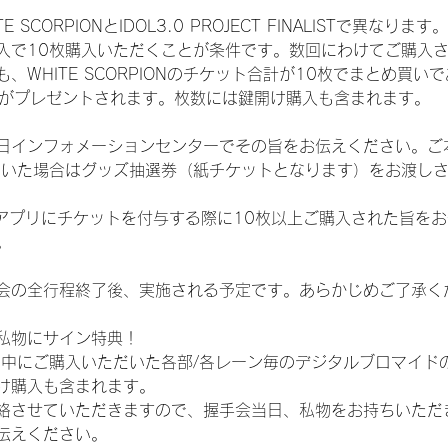
CORPIONとIDOL3.0 PROJECT FINALISTで異なります。
入で10枚購入いただくことが条件です。数回にわけてご購入
WHITE SCORPIONのチケット合計が10枚でまとめ買いであ
選券がプレゼントされます。枚数には鍵開け購入も含まれます。
日インフォメーションセンターでその旨をお伝えください。ご
ていた場合はグッズ抽選券（紙チケットとなります）をお渡し
TAアプリにチケットを付与する際に10枚以上ご購入された旨を
。
会の全行程終了後、実施される予定です。あらかじめご了承く
私物にサイン特典！
間中にご購入いただいた各部/各レーン毎のデジタルブロマイド
け購入も含まれます。
絡させていただきますので、握手会当日、私物をお持ちいただ
伝えください。