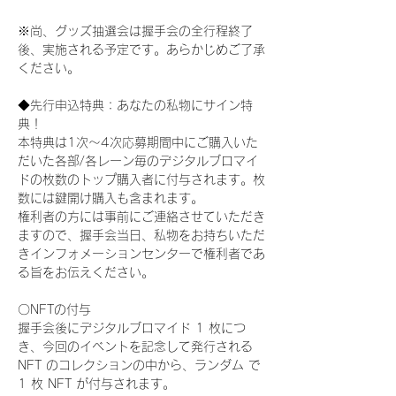
※尚、グッズ抽選会は握手会の全行程終了
後、実施される予定です。あらかじめご了承
ください。
◆先行申込特典：あなたの私物にサイン特
典！
本特典は1次〜4次応募期間中にご購入いた
だいた各部/各レーン毎のデジタルブロマイ
ドの枚数のトップ購入者に付与されます。枚
数には鍵開け購入も含まれます。
権利者の方には事前にご連絡させていただき
ますので、握手会当日、私物をお持ちいただ
きインフォメーションセンターで権利者であ
る旨をお伝えください。
〇NFTの付与
握手会後にデジタルブロマイド 1 枚につ
き、今回のイベントを記念して発行される 
NFT のコレクションの中から、ランダム で 
1 枚 NFT が付与されます。