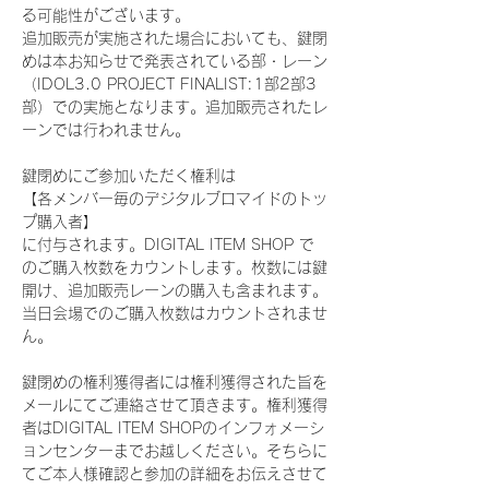
る可能性がございます。
追加販売が実施された場合においても、鍵閉
めは本お知らせで発表されている部・レーン
（IDOL3.0 PROJECT FINALIST:1部2部3
部）での実施となります。追加販売されたレ
ーンでは行われません。
鍵閉めにご参加いただく権利は
【各メンバー毎のデジタルブロマイドのトッ
プ購入者】
に付与されます。DIGITAL ITEM SHOP で
のご購入枚数をカウントします。枚数には鍵
開け、追加販売レーンの購入も含まれます。
当日会場でのご購入枚数はカウントされませ
ん。
鍵閉めの権利獲得者には権利獲得された旨を
メールにてご連絡させて頂きます。権利獲得
者はDIGITAL ITEM SHOPのインフォメーシ
ョンセンターまでお越しください。そちらに
てご本人様確認と参加の詳細をお伝えさせて