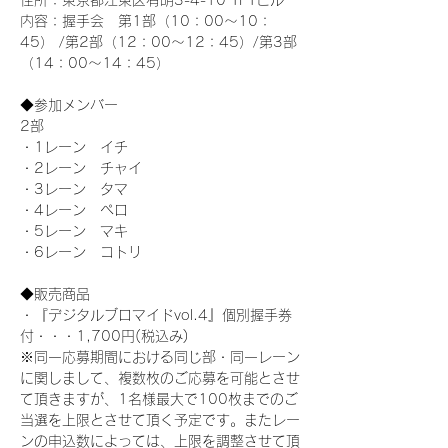
住所：東京都江東区有明3-4-10 TFTビル
内容：握手会　第1部（10：00～10：
45） /第2部（12：00～12：45）/第3部
（14：00～14：45）
◆参加メンバー
2部 
・1レーン　イチ
・2レーン　チャイ
・3レーン　タマ
・4レーン　ペロ
・5レーン　マキ
・6レーン　コトリ
◆販売商品
・『デジタルブロマイドvol.4』個別握手券
付・・・1,700円(税込み)
※同一応募期間における同じ部・同一レーン
に関しまして、複数枚のご応募を可能とさせ
て頂きますが、1名様最大で100枚までのご
当選を上限とさせて頂く予定です。またレー
ンの申込数によっては、上限を調整させて頂