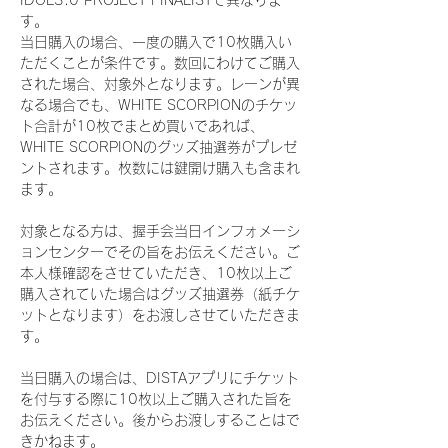
IDOL3.0 PROJECT FINALISTで異なりま
す。
当日購入の場合、一度の購入で10枚購入い
ただくことが条件です。数回にわけてご購入
された場合、対象外となります。レーンが異
なる場合でも、WHITE SCORPIONのチケッ
ト合計が10枚でまとめ買いであれば、
WHITE SCORPIONのグッズ抽選券がプレゼ
ントされます。枚数には鍵開け購入も含まれ
ます。
対象となる方は、握手会当日インフォメーシ
ョンセンターでその旨をお伝えください。ご
本人様確認をさせていただき、10枚以上ご
購入されていた場合はグッズ抽選券（紙チケ
ットとなります）をお渡しさせていただきま
す。
当日購入の場合は、DISTAアプリにチケット
を付与する際に10枚以上ご購入された旨を
お伝えください。後からお渡しすることはで
きかねます。