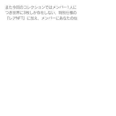
また今回のコレクションではメンバー1人に
つき世界に3枚しか存在しない、特別仕様の
『レアNFT』に加え、メンバーにあなたの似
顔絵を描いてもらえる『にがおえ会参加
NFT』もご用意しております。こちらはメン
バー1人につき5枚が上限となっておりま
す。
今回発売される『デジタルブロマイド
vol.4』購入によって獲得できる NFT の種
類は下記となります。
『撮り下ろし秋コレクション NFT』
　IDOL3.0 PROJECT FINALIST:17種類の
NFT
『撮り下ろし秋コレクション レアNFT』(メ
ンバー1人につき3枚上限の限定NFT)
　IDOL3.0 PROJECT FINALIST:17種類の
NFT(メンバー本人による手書きのコメント