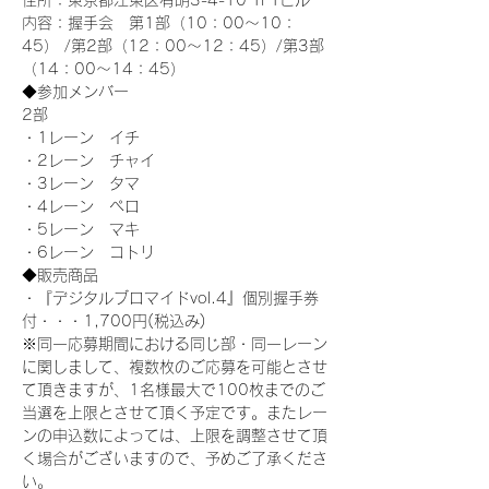
住所：東京都江東区有明3-4-10 TFTビル
内容：握手会　第1部（10：00～10：
45） /第2部（12：00～12：45）/第3部
（14：00～14：45）
◆参加メンバー
2部 
・1レーン　イチ
・2レーン　チャイ
・3レーン　タマ
・4レーン　ペロ
・5レーン　マキ
・6レーン　コトリ
◆販売商品
・『デジタルブロマイドvol.4』個別握手券
付・・・1,700円(税込み)
※同一応募期間における同じ部・同一レーン
に関しまして、複数枚のご応募を可能とさせ
て頂きますが、1名様最大で100枚までのご
当選を上限とさせて頂く予定です。またレー
ンの申込数によっては、上限を調整させて頂
く場合がございますので、予めご了承くださ
い。