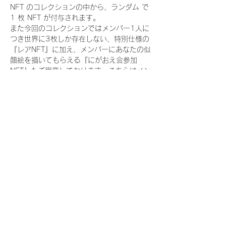
NFT のコレクションの中から、ランダム で 
1 枚 NFT が付与されます。
また今回のコレクションではメンバー1人に
つき世界に3枚しか存在しない、特別仕様の
『レアNFT』に加え、メンバーにあなたの似
顔絵を描いてもらえる『にがおえ会参加
NFT』もご用意しております。こちらはメン
バー1人につき5枚が上限となっておりま
す。
今回発売される『デジタルブロマイド
vol.4』購入によって獲得できる NFT の種
類は下記となります。
『撮り下ろし秋コレクション NFT』
　IDOL3.0 PROJECT FINALIST:17種類の
NFT
『撮り下ろし秋コレクション レアNFT』(メ
ンバー1人につき3枚上限の限定NFT)
　IDOL3.0 PROJECT FINALIST:17種類の
NFT(メンバー本人による手書きのコメント
と名前入)
『にがおえ会参加NFT』(メンバー1人につ