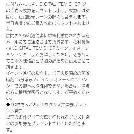
に付与されます。DIGITAL ITEM SHOP で
のご購入枚数をカウントします。枚数には鍵
開け、追加販売レーンの購入も含まれます。
当日会場でのご購入枚数はカウントされませ
ん。
鍵閉めの権利獲得者には権利獲得された旨を
メールにてご連絡させて頂きます。権利獲得
者はDIGITAL ITEM SHOPのインフォメーシ
ョンセンターまでお越しください。そちらに
てご本人様確認と参加の詳細をお伝えさせて
頂きます。
イベント進行の都合上、当日の鍵閉めの開催
時刻15分前までにインフォメーションセン
ターでの御本人様確認できない場合は、次点
の方に権利が移行となります、ご容赦くださ
い。
◆10枚購入ごとに1枚グッズ抽選券プレゼ
ント特典
以下の条件で当日会場で行われるグッズ抽選
会の参加券をプレゼントさせていただきま
す。