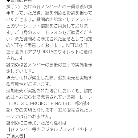
◆鍵閉め特典
握手会における各メンバーとの一番最後の握
手をしていただき、鍵を閉める役割を担って
いただきます。鍵閉めの記念としてメンバー
とのツーショット撮影をご用意しておりま
す。ご自身のスマートフォンをご準備くださ
い。また鍵閉めに参加された記念として限定
のNFTをご用意しております。NFTは後日、
握手会専用アプリDISTAのウォレットに送付
されます。
鍵閉めは各メンバーの最後の握手で実施を予
定しています。
※売り切れが発生した際、追加販売を実施す
る可能性がございます。
追加販売が実施された場合においても、鍵閉
めは本お知らせで発表されている部・レーン
（IDOL3.0 PROJECT FINALIST:1部2部3
部）での実施となります。追加販売されたレ
ーンでは行われません。
鍵閉めにご参加いただく権利は
【各メンバー毎のデジタルブロマイドのトッ
プ購入者】