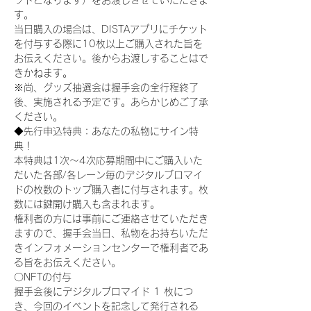
ットとなります）をお渡しさせていただきま
す。
当日購入の場合は、DISTAアプリにチケット
を付与する際に10枚以上ご購入された旨を
お伝えください。後からお渡しすることはで
きかねます。
※尚、グッズ抽選会は握手会の全行程終了
後、実施される予定です。あらかじめご了承
ください。
◆先行申込特典：あなたの私物にサイン特
典！
本特典は1次〜4次応募期間中にご購入いた
だいた各部/各レーン毎のデジタルブロマイ
ドの枚数のトップ購入者に付与されます。枚
数には鍵開け購入も含まれます。
権利者の方には事前にご連絡させていただき
ますので、握手会当日、私物をお持ちいただ
きインフォメーションセンターで権利者であ
る旨をお伝えください。
〇NFTの付与
握手会後にデジタルブロマイド 1 枚につ
き、今回のイベントを記念して発行される 