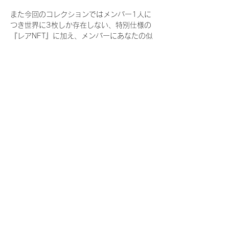
また今回のコレクションではメンバー1人に
つき世界に3枚しか存在しない、特別仕様の
『レアNFT』に加え、メンバーにあなたの似
顔絵を描いてもらえる『にがおえ会参加
NFT』もご用意しております。こちらはメン
バー1人につき5枚が上限となっておりま
す。
今回発売される『デジタルブロマイド
vol.4』購入によって獲得できる NFT の種
類は下記となります。
『撮り下ろし秋コレクション NFT』
　IDOL3.0 PROJECT FINALIST:17種類の
NFT
『撮り下ろし秋コレクション レアNFT』(メ
ンバー1人につき3枚上限の限定NFT)
　IDOL3.0 PROJECT FINALIST:17種類の
NFT(メンバー本人による手書きのコメント