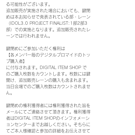
る可能性がございます。
追加販売が実施された場合においても、鍵閉
めは本お知らせで発表されている部・レーン
（IDOL3.0 PROJECT FINALIST:1部2部3
部）での実施となります。追加販売されたレ
ーンでは行われません。
鍵閉めにご参加いただく権利は
【各メンバー毎のデジタルブロマイドのトッ
プ購入者】
に付与されます。DIGITAL ITEM SHOP で
のご購入枚数をカウントします。枚数には鍵
開け、追加販売レーンの購入も含まれます。
当日会場でのご購入枚数はカウントされませ
ん。
鍵閉めの権利獲得者には権利獲得された旨を
メールにてご連絡させて頂きます。権利獲得
者はDIGITAL ITEM SHOPのインフォメーシ
ョンセンターまでお越しください。そちらに
てご本人様確認と参加の詳細をお伝えさせて