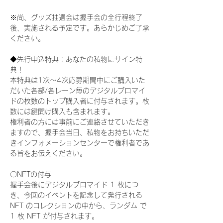
※尚、グッズ抽選会は握手会の全行程終了
後、実施される予定です。あらかじめご了承
ください。
◆先行申込特典：あなたの私物にサイン特
典！
本特典は1次〜4次応募期間中にご購入いた
だいた各部/各レーン毎のデジタルブロマイ
ドの枚数のトップ購入者に付与されます。枚
数には鍵開け購入も含まれます。
権利者の方には事前にご連絡させていただき
ますので、握手会当日、私物をお持ちいただ
きインフォメーションセンターで権利者であ
る旨をお伝えください。
〇NFTの付与
握手会後にデジタルブロマイド 1 枚につ
き、今回のイベントを記念して発行される 
NFT のコレクションの中から、ランダム で 
1 枚 NFT が付与されます。