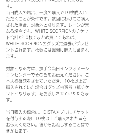
IDOL3.0 PROJECT FINALISTで異なりま
す。
当日購入の場合、一度の購入で10枚購入い
ただくことが条件です。数回にわけてご購入
された場合、対象外となります。レーンが異
なる場合でも、WHITE SCORPIONのチケッ
ト合計が10枚でまとめ買いであれば、
WHITE SCORPIONのグッズ抽選券がプレゼ
ントされます。枚数には鍵開け購入も含まれ
ます。
対象となる方は、握手会当日インフォメーシ
ョンセンターでその旨をお伝えください。ご
本人様確認をさせていただき、10枚以上ご
購入されていた場合はグッズ抽選券（紙チケ
ットとなります）をお渡しさせていただきま
す。
当日購入の場合は、DISTAアプリにチケット
を付与する際に10枚以上ご購入された旨を
お伝えください。後からお渡しすることはで
きかねます。