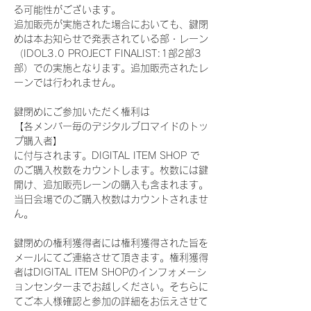
る可能性がございます。
追加販売が実施された場合においても、鍵閉
めは本お知らせで発表されている部・レーン
（IDOL3.0 PROJECT FINALIST:1部2部3
部）での実施となります。追加販売されたレ
ーンでは行われません。
鍵閉めにご参加いただく権利は
【各メンバー毎のデジタルブロマイドのトッ
プ購入者】
に付与されます。DIGITAL ITEM SHOP で
のご購入枚数をカウントします。枚数には鍵
開け、追加販売レーンの購入も含まれます。
当日会場でのご購入枚数はカウントされませ
ん。
鍵閉めの権利獲得者には権利獲得された旨を
メールにてご連絡させて頂きます。権利獲得
者はDIGITAL ITEM SHOPのインフォメーシ
ョンセンターまでお越しください。そちらに
てご本人様確認と参加の詳細をお伝えさせて