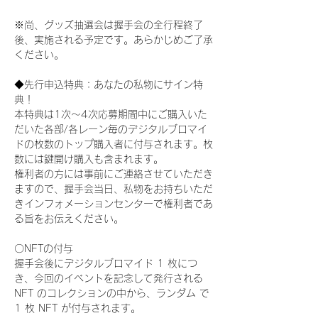
※尚、グッズ抽選会は握手会の全行程終了
後、実施される予定です。あらかじめご了承
ください。
◆先行申込特典：あなたの私物にサイン特
典！
本特典は1次〜4次応募期間中にご購入いた
だいた各部/各レーン毎のデジタルブロマイ
ドの枚数のトップ購入者に付与されます。枚
数には鍵開け購入も含まれます。
権利者の方には事前にご連絡させていただき
ますので、握手会当日、私物をお持ちいただ
きインフォメーションセンターで権利者であ
る旨をお伝えください。
〇NFTの付与
握手会後にデジタルブロマイド 1 枚につ
き、今回のイベントを記念して発行される 
NFT のコレクションの中から、ランダム で 
1 枚 NFT が付与されます。