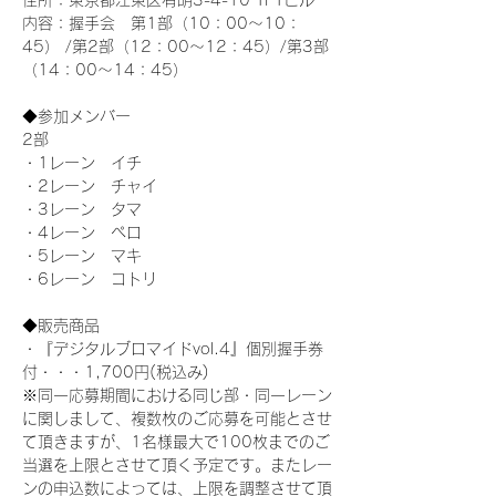
住所：東京都江東区有明3-4-10 TFTビル
内容：握手会　第1部（10：00～10：
45） /第2部（12：00～12：45）/第3部
（14：00～14：45）
◆参加メンバー
2部 
・1レーン　イチ
・2レーン　チャイ
・3レーン　タマ
・4レーン　ペロ
・5レーン　マキ
・6レーン　コトリ
◆販売商品
・『デジタルブロマイドvol.4』個別握手券
付・・・1,700円(税込み)
※同一応募期間における同じ部・同一レーン
に関しまして、複数枚のご応募を可能とさせ
て頂きますが、1名様最大で100枚までのご
当選を上限とさせて頂く予定です。またレー
ンの申込数によっては、上限を調整させて頂