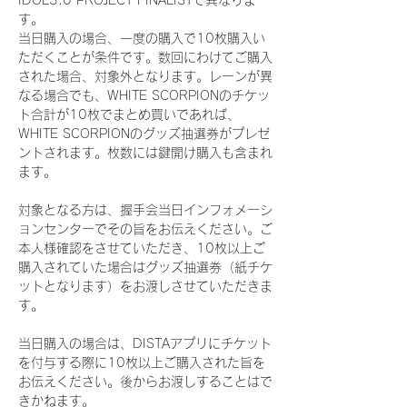
IDOL3.0 PROJECT FINALISTで異なりま
す。
当日購入の場合、一度の購入で10枚購入い
ただくことが条件です。数回にわけてご購入
された場合、対象外となります。レーンが異
なる場合でも、WHITE SCORPIONのチケッ
ト合計が10枚でまとめ買いであれば、
WHITE SCORPIONのグッズ抽選券がプレゼ
ントされます。枚数には鍵開け購入も含まれ
ます。
対象となる方は、握手会当日インフォメーシ
ョンセンターでその旨をお伝えください。ご
本人様確認をさせていただき、10枚以上ご
購入されていた場合はグッズ抽選券（紙チケ
ットとなります）をお渡しさせていただきま
す。
当日購入の場合は、DISTAアプリにチケット
を付与する際に10枚以上ご購入された旨を
お伝えください。後からお渡しすることはで
きかねます。