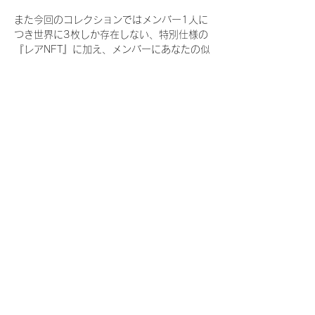
また今回のコレクションではメンバー1人に
つき世界に3枚しか存在しない、特別仕様の
『レアNFT』に加え、メンバーにあなたの似
顔絵を描いてもらえる『にがおえ会参加
NFT』もご用意しております。こちらはメン
バー1人につき5枚が上限となっておりま
す。
今回発売される『デジタルブロマイド
vol.4』購入によって獲得できる NFT の種
類は下記となります。
『撮り下ろし秋コレクション NFT』
　IDOL3.0 PROJECT FINALIST:17種類の
NFT
『撮り下ろし秋コレクション レアNFT』(メ
ンバー1人につき3枚上限の限定NFT)
　IDOL3.0 PROJECT FINALIST:17種類の
NFT(メンバー本人による手書きのコメント