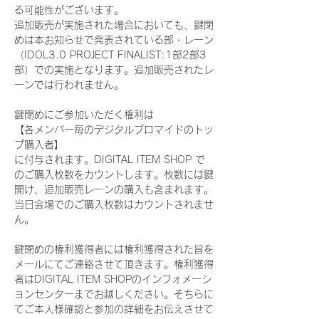
る可能性がございます。
追加販売が実施された場合においても、鍵閉
めは本お知らせで発表されている部・レーン
（IDOL3.0 PROJECT FINALIST:1部2部3
部）での実施となります。追加販売されたレ
ーンでは行われません。
鍵閉めにご参加いただく権利は
【各メンバー毎のデジタルブロマイドのトッ
プ購入者】
に付与されます。DIGITAL ITEM SHOP で
のご購入枚数をカウントします。枚数には鍵
開け、追加販売レーンの購入も含まれます。
当日会場でのご購入枚数はカウントされませ
ん。
鍵閉めの権利獲得者には権利獲得された旨を
メールにてご連絡させて頂きます。権利獲得
者はDIGITAL ITEM SHOPのインフォメーシ
ョンセンターまでお越しください。そちらに
てご本人様確認と参加の詳細をお伝えさせて