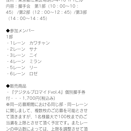
住所：東京都江東区有明3-4-10 TFTビル
内容：握手会　第1部（10：00～10：
45） /第2部（12：00～12：45）/第3部
（14：00～14：45）
◆参加メンバー
1部 
・1レーン　カワチャン
・2レーン　サナ
・3レーン　ニイ
・4レーン　ミラン
・5レーン　リー
・6レーン　ロゼ
◆販売商品
・『デジタルブロマイドvol.4』個別握手券
付・・・1,700円(税込み)
※同一応募期間における同じ部・同一レーン
に関しまして、複数枚のご応募を可能とさせ
て頂きますが、1名様最大で100枚までのご
当選を上限とさせて頂く予定です。またレー
ンの申込数によっては、上限を調整させて頂