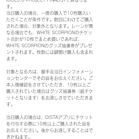
IDOL3.0 PROJECT FINALISTで異なりま
す。
当日購入の場合、一度の購入で10枚購入い
ただくことが条件です。数回にわけてご購入
された場合、対象外となります。レーンが異
なる場合でも、WHITE SCORPIONのチケッ
ト合計が10枚でまとめ買いであれば、
WHITE SCORPIONのグッズ抽選券がプレゼ
ントされます。枚数には鍵開け購入も含まれ
ます。
対象となる方は、握手会当日インフォメーシ
ョンセンターでその旨をお伝えください。ご
本人様確認をさせていただき、10枚以上ご
購入されていた場合はグッズ抽選券（紙チケ
ットとなります）をお渡しさせていただきま
す。
当日購入の場合は、DISTAアプリにチケット
を付与する際に10枚以上ご購入された旨を
お伝えください。後からお渡しすることはで
きかねます。