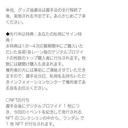
※尚、グッズ抽選会は握手会の全行程終了
後、実施される予定です。あらかじめご了承
ください。
◆先行申込特典：あなたの私物にサイン特
典！
本特典は1次〜4次応募期間中にご購入いた
だいた各部/各レーン毎のデジタルブロマイ
ドの枚数のトップ購入者に付与されます。枚
数には鍵開け購入も含まれます。
権利者の方には事前にご連絡させていただき
ますので、握手会当日、私物をお持ちいただ
きインフォメーションセンターで権利者であ
る旨をお伝えください。
〇NFTの付与
握手会後にデジタルブロマイド 1 枚につ
き、今回のイベントを記念して発行される 
NFT のコレクションの中から、ランダム で 
1 枚 NFT が付与されます。