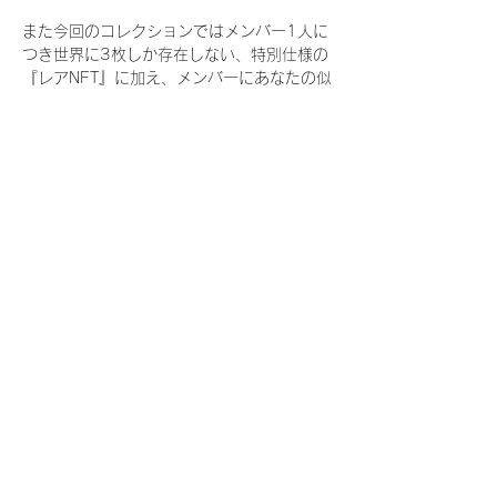
また今回のコレクションではメンバー1人に
つき世界に3枚しか存在しない、特別仕様の
『レアNFT』に加え、メンバーにあなたの似
顔絵を描いてもらえる『にがおえ会参加
NFT』もご用意しております。こちらはメン
バー1人につき5枚が上限となっておりま
す。
今回発売される『デジタルブロマイド
vol.4』購入によって獲得できる NFT の種
類は下記となります。
『撮り下ろし秋コレクション NFT』
　IDOL3.0 PROJECT FINALIST:17種類の
NFT
『撮り下ろし秋コレクション レアNFT』(メ
ンバー1人につき3枚上限の限定NFT)
　IDOL3.0 PROJECT FINALIST:17種類の
NFT(メンバー本人による手書きのコメント