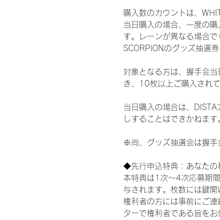
購入数のカウントは、WHITE S
当日購入の場合、一度の購
す。レーンが異なる場合でも、
SCORPIONのグッズ抽
対象となる方は、握手会当
き、10枚以上ご購入され
当日購入の場合は、DIS
しすることはできかねます
※尚、グッズ抽選会は握手
◆先行申込特典：あなたの
本特典は1次〜4次応募期
与されます。枚数には鍵開
権利者の方には事前にご連
ターで権利者である旨をお