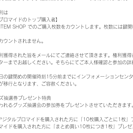
利は
ブロマイドのトップ購入者】
L ITEM SHOP でのご購入枚数をカウントします。枚数には
カウントされません。
得された旨をメールにてご連絡させて頂きます。権利獲得者はDIG
ターまでお越しください。そちらにてご本人様確認と参加の詳
日の鍵閉めの開催時刻15分前までにインフォメーションセン
が移行となります、ご容赦ください。
ッズ抽選券プレゼント特典
われるグッズ抽選会の参加券をプレゼントさせていただきます
SHOPでデジタルブロマイドを購入された方に「10枚購入ごとに1枚
マイドを購入された方に「まとめ買い10枚につき1枚」プレゼ