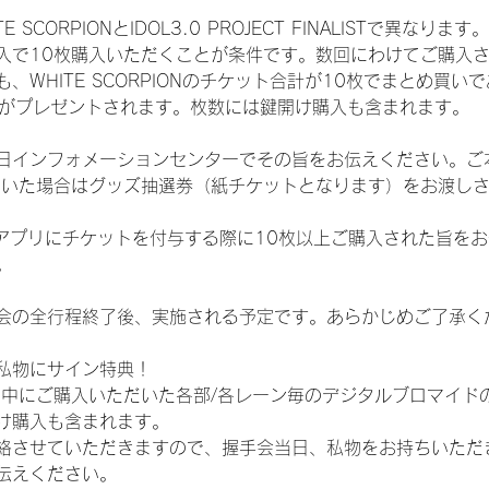
CORPIONとIDOL3.0 PROJECT FINALISTで異なります。
入で10枚購入いただくことが条件です。数回にわけてご購入
WHITE SCORPIONのチケット合計が10枚でまとめ買いであ
選券がプレゼントされます。枚数には鍵開け購入も含まれます。
日インフォメーションセンターでその旨をお伝えください。ご
ていた場合はグッズ抽選券（紙チケットとなります）をお渡し
TAアプリにチケットを付与する際に10枚以上ご購入された旨を
。
会の全行程終了後、実施される予定です。あらかじめご了承く
私物にサイン特典！
間中にご購入いただいた各部/各レーン毎のデジタルブロマイド
け購入も含まれます。
絡させていただきますので、握手会当日、私物をお持ちいただ
伝えください。