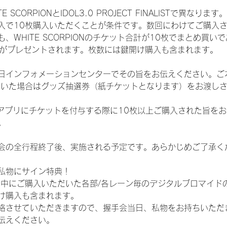
CORPIONとIDOL3.0 PROJECT FINALISTで異なります。
入で10枚購入いただくことが条件です。数回にわけてご購入
WHITE SCORPIONのチケット合計が10枚でまとめ買いであ
選券がプレゼントされます。枚数には鍵開け購入も含まれます。
日インフォメーションセンターでその旨をお伝えください。ご
ていた場合はグッズ抽選券（紙チケットとなります）をお渡し
TAアプリにチケットを付与する際に10枚以上ご購入された旨を
。
会の全行程終了後、実施される予定です。あらかじめご了承く
私物にサイン特典！
間中にご購入いただいた各部/各レーン毎のデジタルブロマイド
け購入も含まれます。
絡させていただきますので、握手会当日、私物をお持ちいただ
伝えください。