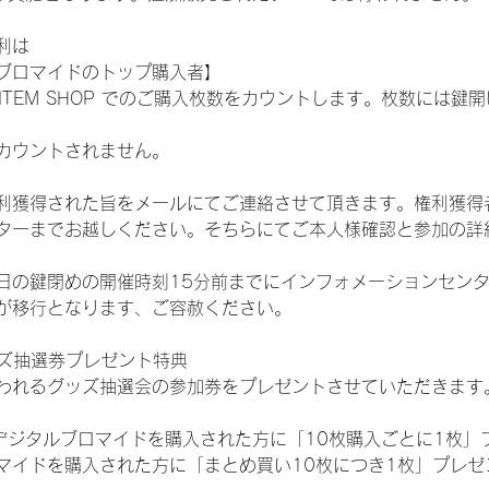
利は
ブロマイドのトップ購入者】
L ITEM SHOP でのご購入枚数をカウントします。枚数には
カウントされません。
得された旨をメールにてご連絡させて頂きます。権利獲得者はDIG
ターまでお越しください。そちらにてご本人様確認と参加の詳
日の鍵閉めの開催時刻15分前までにインフォメーションセン
が移行となります、ご容赦ください。
ッズ抽選券プレゼント特典
われるグッズ抽選会の参加券をプレゼントさせていただきます
SHOPでデジタルブロマイドを購入された方に「10枚購入ごとに1枚
マイドを購入された方に「まとめ買い10枚につき1枚」プレゼ