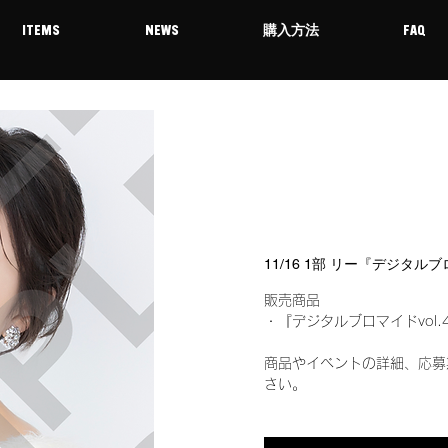
ITEMS
NEWS
購入方法
FAQ
11/16 1部 リー『デジタル
販売商品
・『デジタルブロマイドvol.
商品やイベントの詳細、応募
さい。