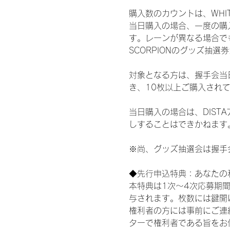
購入数のカウントは、WHITE S
当日購入の場合、一度の購
す。レーンが異なる場合でも、
SCORPIONのグッズ抽
対象となる方は、握手会当
き、10枚以上ご購入され
当日購入の場合は、DIS
しすることはできかねます
※尚、グッズ抽選会は握手
◆先行申込特典：あなたの
本特典は1次〜4次応募期
与されます。枚数には鍵開
権利者の方には事前にご連
ターで権利者である旨をお