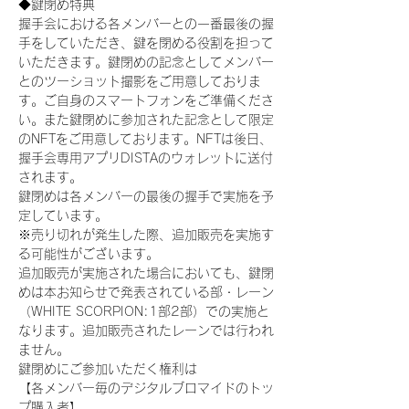
◆鍵閉め特典
握手会における各メンバーとの一番最後の握
手をしていただき、鍵を閉める役割を担って
いただきます。鍵閉めの記念としてメンバー
とのツーショット撮影をご用意しておりま
す。ご自身のスマートフォンをご準備くださ
い。また鍵閉めに参加された記念として限定
のNFTをご用意しております。NFTは後日、
握手会専用アプリDISTAのウォレットに送付
されます。
鍵閉めは各メンバーの最後の握手で実施を予
定しています。
※売り切れが発生した際、追加販売を実施す
る可能性がございます。
追加販売が実施された場合においても、鍵閉
めは本お知らせで発表されている部・レーン
（WHITE SCORPION:1部2部）での実施と
なります。追加販売されたレーンでは行われ
ません。
鍵閉めにご参加いただく権利は
【各メンバー毎のデジタルブロマイドのトッ
プ購入者】