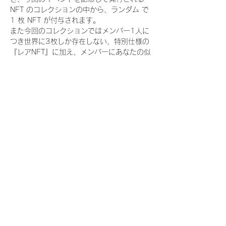
NFT のコレクションの中から、ランダム で 
1 枚 NFT が付与されます。
また今回のコレクションではメンバー1人に
つき世界に3枚しか存在しない、特別仕様の
『レアNFT』に加え、メンバーにあなたの似
顔絵を描いてもらえる『にがおえ会参加
NFT』もご用意しております。こちらはメン
バー1人につき5枚が上限となっておりま
す。
今回発売される『デジタルブロマイド
vol.4』購入によって獲得できる NFT の種
類は下記となります。
『撮り下ろし秋コレクション NFT』
　WHITE SCORPION:11 種類の NFT
『撮り下ろし秋コレクション レアNFT』(メ
ンバー1人につき3枚上限の限定NFT)
　WHITE SCORPION:11 種類の NFT(メン
バー本人による手書きのコメントとサイン
入)
『にがおえ会参加NFT』(メンバー1人につ
き5枚上限の限定NFT)