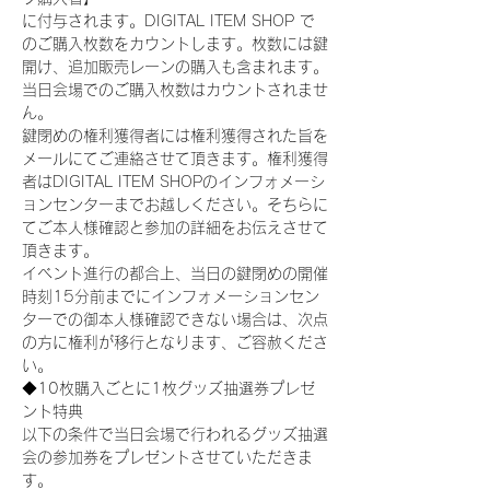
に付与されます。DIGITAL ITEM SHOP で
のご購入枚数をカウントします。枚数には鍵
開け、追加販売レーンの購入も含まれます。
当日会場でのご購入枚数はカウントされませ
ん。
鍵閉めの権利獲得者には権利獲得された旨を
メールにてご連絡させて頂きます。権利獲得
者はDIGITAL ITEM SHOPのインフォメーシ
ョンセンターまでお越しください。そちらに
てご本人様確認と参加の詳細をお伝えさせて
頂きます。
イベント進行の都合上、当日の鍵閉めの開催
時刻15分前までにインフォメーションセン
ターでの御本人様確認できない場合は、次点
の方に権利が移行となります、ご容赦くださ
い。
◆10枚購入ごとに1枚グッズ抽選券プレゼ
ント特典
以下の条件で当日会場で行われるグッズ抽選
会の参加券をプレゼントさせていただきま
す。