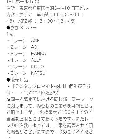
TFT ホール 500
住所：東京都江東区有明3-4-10 TFTビル
内容：握手会　第1部（11：00～11：
45） /第2部（13：00～13：45）
◆参加メンバー
1部 
・1レーン　ACE
・2レーン　AOI
・3レーン　HANNA
・4レーン　ALLY
・5レーン　COCO
・6レーン　NATSU
◆販売商品
・『デジタルブロマイドvol.4』個別握手券
付・・・1,700円(税込み)
※同一応募期間における同じ部・同一レーン
に関しまして、複数枚のご応募を可能とさせ
て頂きますが、1名様最大で100枚までのご
当選を上限とさせて頂く予定です。またレー
ンの申込数によっては、上限を調整させて頂
く場合がございますので、予めご了承くださ
い。