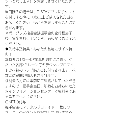
ットとなります）をお渡しさせていただきま
す。
当日購入の場合は、DISTAアプリにチケット
を付与する際に10枚以上ご購入された旨を
お伝えください。後からお渡しすることはで
きかねます。
※尚、グッズ抽選会は握手会の全行程終了
後、実施される予定です。あらかじめご了承
ください。
◆先行申込特典：あなたの私物にサイン特
典！
本特典は1次〜4次応募期間中にご購入いた
だいた各部/各レーン毎のデジタルブロマイ
ドの枚数のトップ購入者に付与されます。枚
数には鍵開け購入も含まれます。
権利者の方には事前にご連絡させていただき
ますので、握手会当日、私物をお持ちいただ
きインフォメーションセンターで権利者であ
る旨をお伝えください。
〇NFTの付与
握手会後にデジタルブロマイド 1 枚につ
き、今回のイベントを記念して発行される 