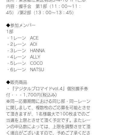
住所：東京都江東区有明3-4-10 TFTビル
内容：握手会　第1部（11：00～11：
45） /第2部（13：00～13：45）
◆参加メンバー
1部 
・1レーン　ACE
・2レーン　AOI
・3レーン　HANNA
・4レーン　ALLY
・5レーン　COCO
・6レーン　NATSU
◆販売商品
・『デジタルブロマイドvol.4』個別握手券
付・・・1,700円(税込み)
※同一応募期間における同じ部・同一レーン
に関しまして、複数枚のご応募を可能とさせ
て頂きますが、1名様最大で100枚までのご
当選を上限とさせて頂く予定です。またレー
ンの申込数によっては、上限を調整させて頂
く場合がございますので、予めご了承くださ