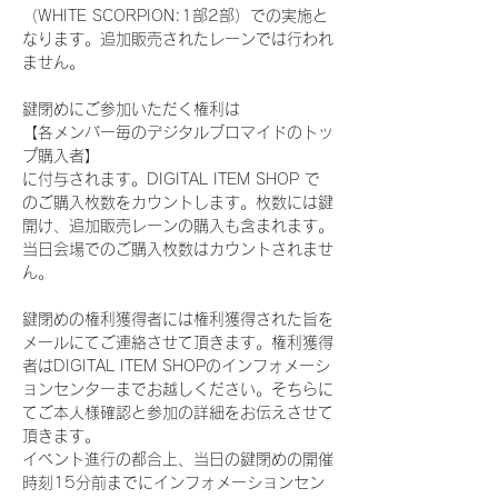
（WHITE SCORPION:1部2部）での実施と
なります。追加販売されたレーンでは行われ
ません。
鍵閉めにご参加いただく権利は
【各メンバー毎のデジタルブロマイドのトッ
プ購入者】
に付与されます。DIGITAL ITEM SHOP で
のご購入枚数をカウントします。枚数には鍵
開け、追加販売レーンの購入も含まれます。
当日会場でのご購入枚数はカウントされませ
ん。
鍵閉めの権利獲得者には権利獲得された旨を
メールにてご連絡させて頂きます。権利獲得
者はDIGITAL ITEM SHOPのインフォメーシ
ョンセンターまでお越しください。そちらに
てご本人様確認と参加の詳細をお伝えさせて
頂きます。
イベント進行の都合上、当日の鍵閉めの開催
時刻15分前までにインフォメーションセン