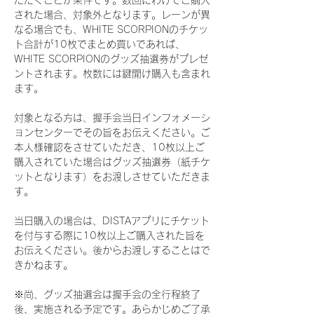
ただくことが条件です。数回にわけてご購入
された場合、対象外となります。レーンが異
なる場合でも、WHITE SCORPIONのチケッ
ト合計が10枚でまとめ買いであれば、
WHITE SCORPIONのグッズ抽選券がプレゼ
ントされます。枚数には鍵開け購入も含まれ
ます。
対象となる方は、握手会当日インフォメーシ
ョンセンターでその旨をお伝えください。ご
本人様確認をさせていただき、10枚以上ご
購入されていた場合はグッズ抽選券（紙チケ
ットとなります）をお渡しさせていただきま
す。
当日購入の場合は、DISTAアプリにチケット
を付与する際に10枚以上ご購入された旨を
お伝えください。後からお渡しすることはで
きかねます。
※尚、グッズ抽選会は握手会の全行程終了
後、実施される予定です。あらかじめご了承