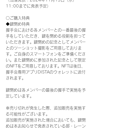
（当落発表：2024年11月13日（水）
11:00までに発表予定）
〇ご購入特典
◆鍵閉め特典
握手会における各メンバーとの一番最後の握
手をしていただき、鍵を閉める役割を担って
いただきます。鍵閉めの記念としてメンバー
とのツーショット撮影をご用意しておりま
す。ご自身のスマートフォンをご準備くださ
い。また鍵閉めに参加された記念として限定
のNFTをご用意しております。NFTは後日、
握手会専用アプリDISTAのウォレットに送付
されます。
鍵閉めは各メンバーの最後の握手で実施を予
定しています。
※売り切れが発生した際、追加販売を実施す
る可能性がございます。
追加販売が実施された場合においても、鍵閉
めは本お知らせで発表されている部・レーン