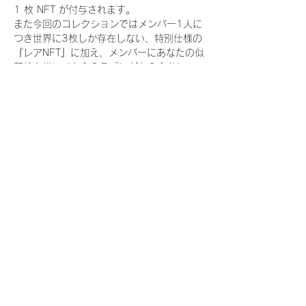
1 枚 NFT が付与されます。
また今回のコレクションではメンバー1人に
つき世界に3枚しか存在しない、特別仕様の
『レアNFT』に加え、メンバーにあなたの似
顔絵を描いてもらえる『にがおえ会参加
NFT』もご用意しております。こちらはメン
バー1人につき5枚が上限となっておりま
す。
今回発売される『デジタルブロマイド
vol.4』購入によって獲得できる NFT の種
類は下記となります。
『撮り下ろし秋コレクション NFT』
　WHITE SCORPION:11 種類の NFT
『撮り下ろし秋コレクション レアNFT』(メ
ンバー1人につき3枚上限の限定NFT)
　WHITE SCORPION:11 種類の NFT(メン
バー本人による手書きのコメントとサイン
入)
『にがおえ会参加NFT』(メンバー1人につ
き5枚上限の限定NFT)
　WHITE SCORPION:11 種類の NFT