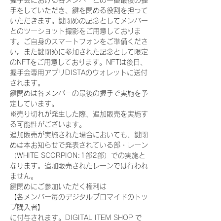
握手会における各メンバーとの一番最後の握
手をしていただき、鍵を閉める役割を担って
いただきます。鍵閉めの記念としてメンバー
とのツーショット撮影をご用意しておりま
す。ご自身のスマートフォンをご準備くださ
い。また鍵閉めに参加された記念として限定
のNFTをご用意しております。NFTは後日、
握手会専用アプリDISTAのウォレットに送付
されます。
鍵閉めは各メンバーの最後の握手で実施を予
定しています。
※売り切れが発生した際、追加販売を実施す
る可能性がございます。
追加販売が実施された場合においても、鍵閉
めは本お知らせで発表されている部・レーン
（WHITE SCORPION:1部2部）での実施と
なります。追加販売されたレーンでは行われ
ません。
鍵閉めにご参加いただく権利は
【各メンバー毎のデジタルブロマイドのトッ
プ購入者】
に付与されます。DIGITAL ITEM SHOP で