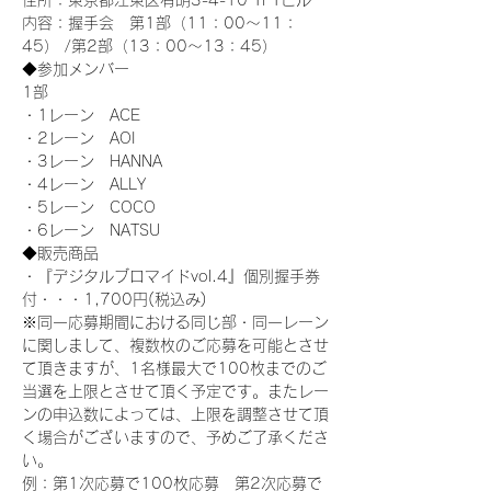
住所：東京都江東区有明3-4-10 TFTビル
内容：握手会　第1部（11：00～11：
45） /第2部（13：00～13：45）
◆参加メンバー
1部 
・1レーン　ACE
・2レーン　AOI
・3レーン　HANNA
・4レーン　ALLY
・5レーン　COCO
・6レーン　NATSU
◆販売商品
・『デジタルブロマイドvol.4』個別握手券
付・・・1,700円(税込み)
※同一応募期間における同じ部・同一レーン
に関しまして、複数枚のご応募を可能とさせ
て頂きますが、1名様最大で100枚までのご
当選を上限とさせて頂く予定です。またレー
ンの申込数によっては、上限を調整させて頂
く場合がございますので、予めご了承くださ
い。
例：第1次応募で100枚応募　第2次応募で