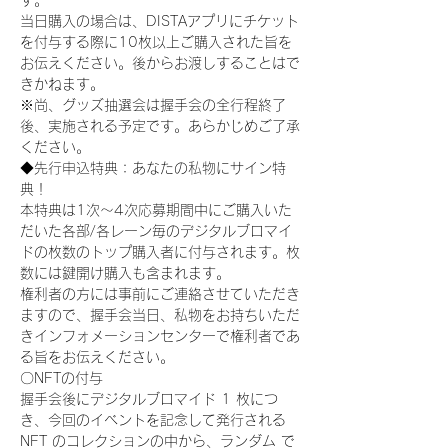
す。
当日購入の場合は、DISTAアプリにチケット
を付与する際に10枚以上ご購入された旨を
お伝えください。後からお渡しすることはで
きかねます。
※尚、グッズ抽選会は握手会の全行程終了
後、実施される予定です。あらかじめご了承
ください。
◆先行申込特典：あなたの私物にサイン特
典！
本特典は1次〜4次応募期間中にご購入いた
だいた各部/各レーン毎のデジタルブロマイ
ドの枚数のトップ購入者に付与されます。枚
数には鍵開け購入も含まれます。
権利者の方には事前にご連絡させていただき
ますので、握手会当日、私物をお持ちいただ
きインフォメーションセンターで権利者であ
る旨をお伝えください。
〇NFTの付与
握手会後にデジタルブロマイド 1 枚につ
き、今回のイベントを記念して発行される 
NFT のコレクションの中から、ランダム で 