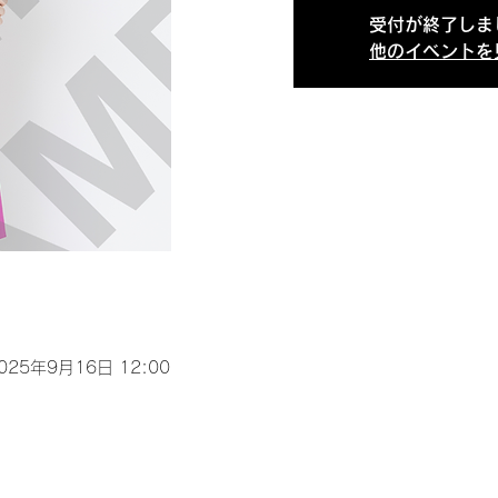
受付が終了しま
他のイベントを
2025年9月16日 12:00