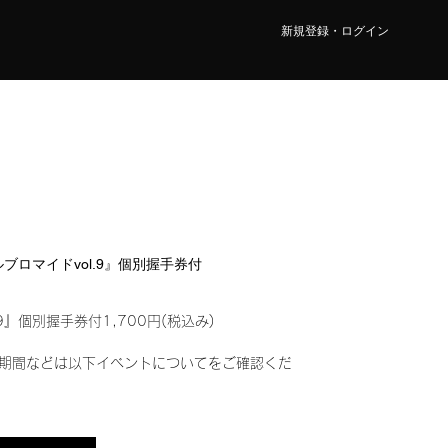
新規登録・ログイン
タルブロマイドvol.9』個別握手券付
9』個別握手券付1,700円(税込み)
期間などは以下イベントについてをご確認くだ