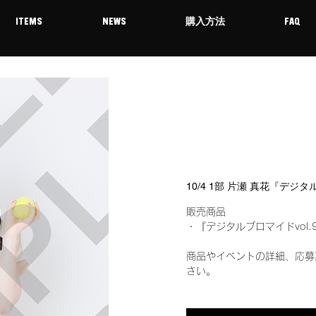
ITEMS
NEWS
購入方法
FAQ
10/4 1部 片瀬 真花『デジ
販売商品
・『デジタルブロマイドvol.
商品やイベントの詳細、応募
さい。