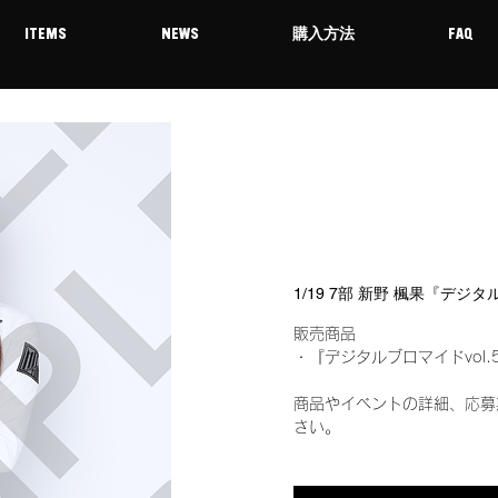
ITEMS
NEWS
購入方法
FAQ
1/19 7部 新野 楓果『デジ
販売商品
・『デジタルブロマイドvol.
商品やイベントの詳細、応募
さい。