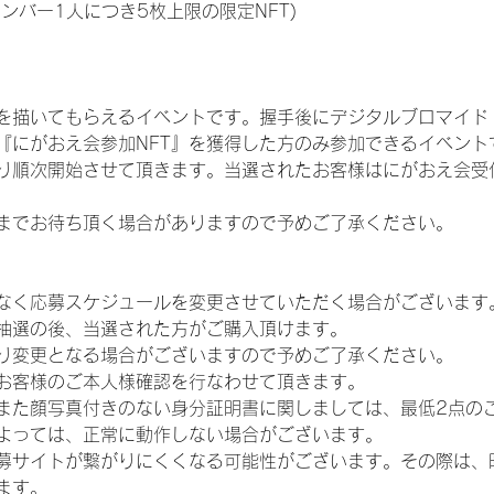
メンバー1人につき5枚上限の限定NFT)
を描いてもらえるイベントです。握手後にデジタルブロマイド 
、『にがおえ会参加NFT』を獲得した方のみ参加できるイベン
り順次開始させて頂きます。当選されたお客様はにがおえ会受
までお待ち頂く場合がありますので予めご了承ください。
なく応募スケジュールを変更させていただく場合がございます
抽選の後、当選された方がご購入頂けます。
り変更となる場合がございますので予めご了承ください。
お客様のご本人様確認を行なわせて頂きます。
また顔写真付きのない身分証明書に関しましては、最低2点の
よっては、正常に動作しない場合がございます。
募サイトが繋がりにくくなる可能性がございます。その際は、
ます。