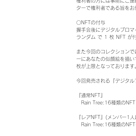
権利者の方には事前にご連
ターで権利者である旨をお
〇NFTの付与
握手会後にデジタルブロマイ
ランダム で 1 枚 NFT 
また今回のコレクションで
ーにあなたの似顔絵を描い
枚が上限となっております
今回発売される『デジタルブ
『通常NFT』
　Rain Tree:16種類のNFT
『レアNFT』(メンバー1人
　Rain Tree:16種類