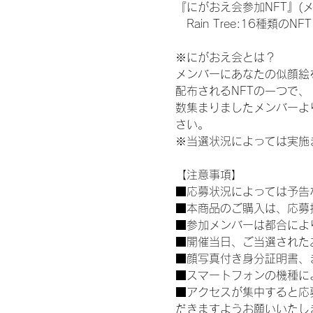
『にがおえ会参加NFT』(
　Rain Tree:16種類のNFT
※にがおえ会とは？
メンバーにあなたの似顔絵
配布されるNFTの一つで
数集まりましたメンバーよ
さい。
※当選状況によっては実施
【注意事項】
■応募状況によっては予告
■本商品のご購入は、応募
■参加メンバーは都合によ
■開催当日、ご当選された
■顔写真付き身分証明書、
■スマートフォンの機種に
■アクセスが集中すると応
だきますようお願いいたし