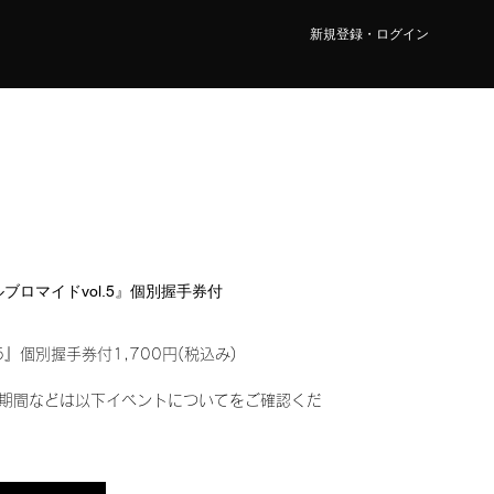
新規登録・ログイン
タルブロマイドvol.5』個別握手券付
5』個別握手券付1,700円(税込み)
期間などは以下イベントについてをご確認くだ