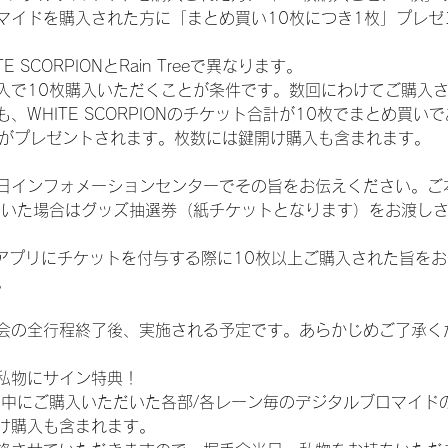
マイドを購入された方に「まとめ買い10枚につき1枚」プレゼ
SCORPIONとRain Treeで異なります。
入で10枚購入いただくことが条件です。数回にわけてご購入
WHITE SCORPIONのチケット合計が10枚でまとめ買いであ
選券がプレゼントされます。枚数には鍵開け購入も含まれます。
日インフォメーションセンターでその旨をお伝えください。ご
ていた場合はグッズ抽選券（紙チケットとなります）をお渡し
TAアプリにチケットを付与する際に10枚以上ご購入された旨を
。
会の全行程終了後、実施される予定です。あらかじめご了承く
私物にサイン特典！
間中にご購入いただいた各部/各レーン毎のデジタルブロマイド
け購入も含まれます。