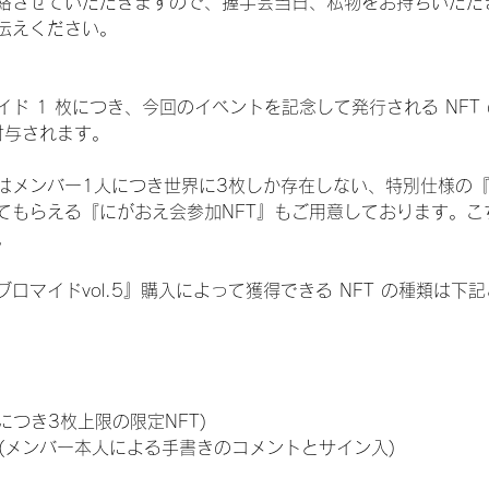
絡させていただきますので、握手会当日、私物をお持ちいただ
伝えください。
ド 1 枚につき、今回のイベントを記念して発行される NFT
が付与されます。
はメンバー1人につき世界に3枚しか存在しない、特別仕様の『
てもらえる『にがおえ会参加NFT』もご用意しております。こ
。
ロマイドvol.5』購入によって獲得できる NFT の種類は下
につき3枚上限の限定NFT)
のNFT(メンバー本人による手書きのコメントとサイン入)