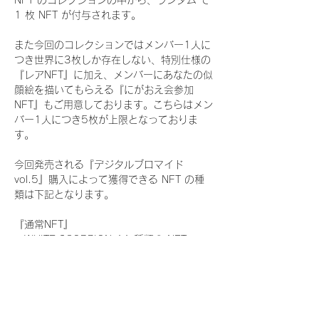
NFT のコレクションの中から、ランダム で 
1 枚 NFT が付与されます。
また今回のコレクションではメンバー1人に
つき世界に3枚しか存在しない、特別仕様の
『レアNFT』に加え、メンバーにあなたの似
顔絵を描いてもらえる『にがおえ会参加
NFT』もご用意しております。こちらはメン
バー1人につき5枚が上限となっておりま
す。
今回発売される『デジタルブロマイド
vol.5』購入によって獲得できる NFT の種
類は下記となります。
『通常NFT』
　WHITE SCORPION:11 種類の NFT
『レアNFT』(メンバー1人につき3枚上限の
限定NFT)
　WHITE SCORPION:11 種類の NFT(メン
バー本人による手書きのコメントとサイン