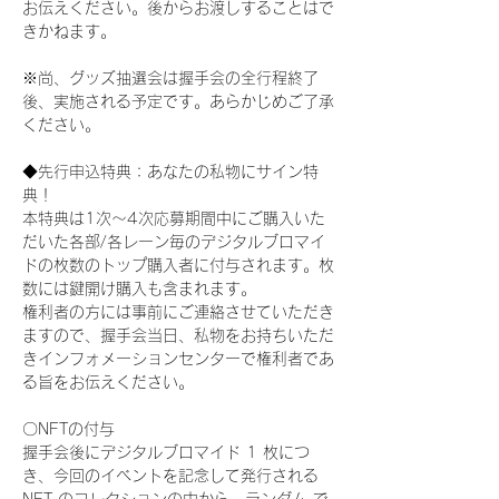
お伝えください。後からお渡しすることはで
きかねます。
※尚、グッズ抽選会は握手会の全行程終了
後、実施される予定です。あらかじめご了承
ください。
◆先行申込特典：あなたの私物にサイン特
典！
本特典は1次〜4次応募期間中にご購入いた
だいた各部/各レーン毎のデジタルブロマイ
ドの枚数のトップ購入者に付与されます。枚
数には鍵開け購入も含まれます。
権利者の方には事前にご連絡させていただき
ますので、握手会当日、私物をお持ちいただ
きインフォメーションセンターで権利者であ
る旨をお伝えください。
〇NFTの付与
握手会後にデジタルブロマイド 1 枚につ
き、今回のイベントを記念して発行される 