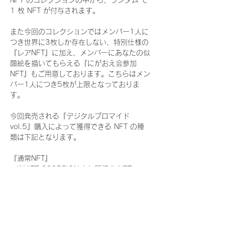
NFT のコレクションの中から、ランダム で 
1 枚 NFT が付与されます。
また今回のコレクションではメンバー1人に
つき世界に3枚しか存在しない、特別仕様の
『レアNFT』に加え、メンバーにあなたの似
顔絵を描いてもらえる『にがおえ会参加
NFT』もご用意しております。こちらはメン
バー1人につき5枚が上限となっておりま
す。
今回発売される『デジタルブロマイド
vol.5』購入によって獲得できる NFT の種
類は下記となります。
『通常NFT』
　WHITE SCORPION:11 種類の NFT
『レアNFT』(メンバー1人につき3枚上限の
限定NFT)
　WHITE SCORPION:11 種類の NFT(メン
バー本人による手書きのコメントとサイン