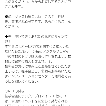
お伝えください。後からお渡しすることはで
きかねます。
※尚、グッズ抽選会は握手会の全行程終了
後、実施される予定です。あらかじめご了承
ください。
◆先行申込特典：あなたの私物にサイン特
典！
本特典は1次〜4次応募期間中にご購入いた
だいた各部/各レーン毎のデジタルブロマイ
ドの枚数のトップ購入者に付与されます。枚
数には鍵開け購入も含まれます。
権利者の方には事前にご連絡させていただき
ますので、握手会当日、私物をお持ちいただ
きインフォメーションセンターで権利者であ
る旨をお伝えください。
〇NFTの付与
握手会後にデジタルブロマイド 1 枚につ
き、今回のイベントを記念して発行される 