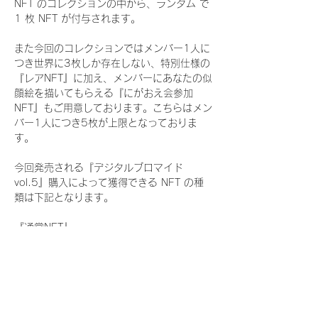
NFT のコレクションの中から、ランダム で 
1 枚 NFT が付与されます。
また今回のコレクションではメンバー1人に
つき世界に3枚しか存在しない、特別仕様の
『レアNFT』に加え、メンバーにあなたの似
顔絵を描いてもらえる『にがおえ会参加
NFT』もご用意しております。こちらはメン
バー1人につき5枚が上限となっておりま
す。
今回発売される『デジタルブロマイド
vol.5』購入によって獲得できる NFT の種
類は下記となります。
『通常NFT』
　Rain Tree:16種類のNFT
『レアNFT』(メンバー1人につき3枚上限の
限定NFT)
　Rain Tree:16種類のNFT(メンバー本人に
よる手書きのコメントとサイン入)