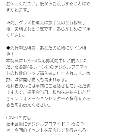
お伝えください。後からお渡しすることはで
きかねます。
※尚、グッズ抽選会は握手会の全行程終了
後、実施される予定です。あらかじめご了承
ください。
◆先行申込特典：あなたの私物にサイン特
典！
本特典は1次〜4次応募期間中にご購入いた
だいた各部/各レーン毎のデジタルブロマイ
ドの枚数のトップ購入者に付与されます。枚
数には鍵開け購入も含まれます。
権利者の方には事前にご連絡させていただき
ますので、握手会当日、私物をお持ちいただ
きインフォメーションセンターで権利者であ
る旨をお伝えください。
〇NFTの付与
握手会後にデジタルブロマイド 1 枚につ
き、今回のイベントを記念して発行される 