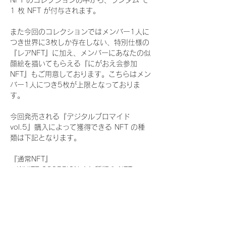
NFT のコレクションの中から、ランダム で 
1 枚 NFT が付与されます。
また今回のコレクションではメンバー1人に
つき世界に3枚しか存在しない、特別仕様の
『レアNFT』に加え、メンバーにあなたの似
顔絵を描いてもらえる『にがおえ会参加
NFT』もご用意しております。こちらはメン
バー1人につき5枚が上限となっておりま
す。
今回発売される『デジタルブロマイド
vol.5』購入によって獲得できる NFT の種
類は下記となります。
『通常NFT』
　WHITE SCORPION:11 種類の NFT
『レアNFT』(メンバー1人につき3枚上限の
限定NFT)
　WHITE SCORPION:11 種類の NFT(メン
バー本人による手書きのコメントとサイン