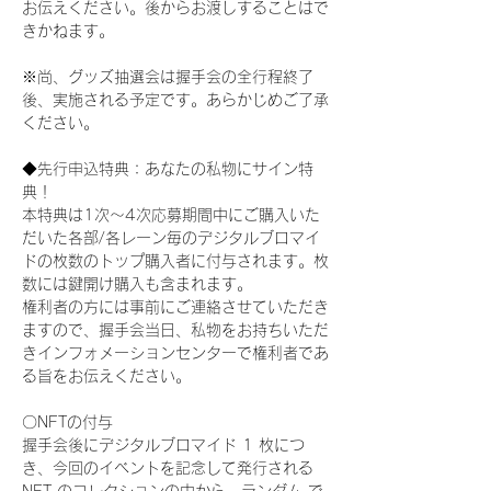
お伝えください。後からお渡しすることはで
きかねます。
※尚、グッズ抽選会は握手会の全行程終了
後、実施される予定です。あらかじめご了承
ください。
◆先行申込特典：あなたの私物にサイン特
典！
本特典は1次〜4次応募期間中にご購入いた
だいた各部/各レーン毎のデジタルブロマイ
ドの枚数のトップ購入者に付与されます。枚
数には鍵開け購入も含まれます。
権利者の方には事前にご連絡させていただき
ますので、握手会当日、私物をお持ちいただ
きインフォメーションセンターで権利者であ
る旨をお伝えください。
〇NFTの付与
握手会後にデジタルブロマイド 1 枚につ
き、今回のイベントを記念して発行される 