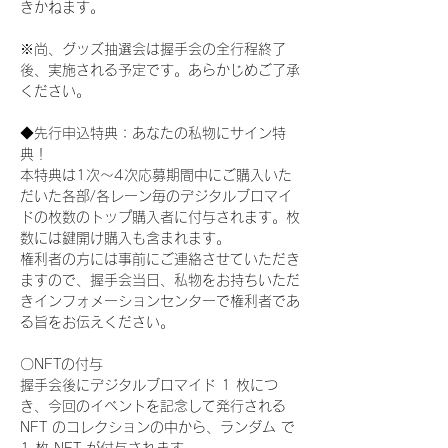
きかねます。
※尚、グッズ抽選会は握手会の全行程終了
後、実施される予定です。あらかじめご了承
ください。
◆先行申込特典：あなたの私物にサイン特
典！
本特典は1次〜4次応募期間中にご購入いた
だいた各部/各レーン毎のデジタルブロマイ
ドの枚数のトップ購入者に付与されます。枚
数には鍵開け購入も含まれます。
権利者の方には事前にご連絡させていただき
ますので、握手会当日、私物をお持ちいただ
きインフォメーションセンターで権利者であ
る旨をお伝えください。
〇NFTの付与
握手会後にデジタルブロマイド 1 枚につ
き、今回のイベントを記念して発行される 
NFT のコレクションの中から、ランダム で 