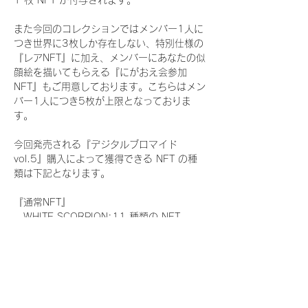
1 枚 NFT が付与されます。
また今回のコレクションではメンバー1人に
つき世界に3枚しか存在しない、特別仕様の
『レアNFT』に加え、メンバーにあなたの似
顔絵を描いてもらえる『にがおえ会参加
NFT』もご用意しております。こちらはメン
バー1人につき5枚が上限となっておりま
す。
今回発売される『デジタルブロマイド
vol.5』購入によって獲得できる NFT の種
類は下記となります。
『通常NFT』
　WHITE SCORPION:11 種類の NFT
『レアNFT』(メンバー1人につき3枚上限の
限定NFT)
　WHITE SCORPION:11 種類の NFT(メン
バー本人による手書きのコメントとサイン
入)