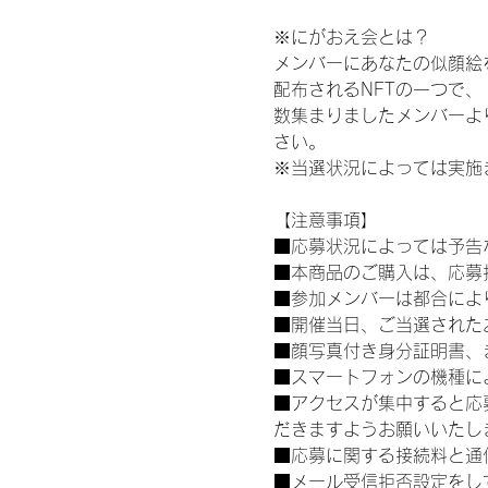
※にがおえ会とは？
メンバーにあなたの似顔絵
配布されるNFTの一つで
数集まりましたメンバーよ
さい。
※当選状況によっては実施
【注意事項】
■応募状況によっては予告
■本商品のご購入は、応募
■参加メンバーは都合によ
■開催当日、ご当選された
■顔写真付き身分証明書、
■スマートフォンの機種に
■アクセスが集中すると応
だきますようお願いいたし
■応募に関する接続料と通
■メール受信拒否設定をし