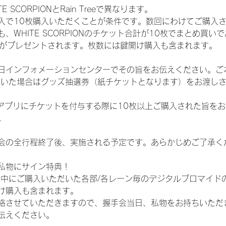
SCORPIONとRain Treeで異なります。
入で10枚購入いただくことが条件です。数回にわけてご購入
WHITE SCORPIONのチケット合計が10枚でまとめ買いであ
選券がプレゼントされます。枚数には鍵開け購入も含まれます。
日インフォメーションセンターでその旨をお伝えください。ご
ていた場合はグッズ抽選券（紙チケットとなります）をお渡し
TAアプリにチケットを付与する際に10枚以上ご購入された旨を
。
会の全行程終了後、実施される予定です。あらかじめご了承く
私物にサイン特典！
間中にご購入いただいた各部/各レーン毎のデジタルブロマイド
け購入も含まれます。
絡させていただきますので、握手会当日、私物をお持ちいただ
伝えください。