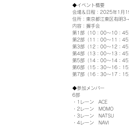
◆イベント概要 
会場＆日程：2025年1月19
住所：東京都江東区有明3-4-
内容：握手会
第1部（10：00～10：45
第2部（11：00～11：4
第3部（12：00～12：4
第4部（13：00～13：4
第5部（14：00～14：4
第6部（15：30～16：1
第7部（16：30～17：1
◆参加メンバー
6部
・1レーン　ACE
・2レーン　MOMO
・3レーン　NATSU
・4レーン　NAVI