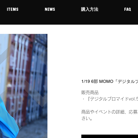
ITEMS
NEWS
購入方法
FAQ
1/19 6部 MOMO『デジタ
販売商品
・『デジタルブロマイドvol.
商品やイベントの詳細、応募
さい。