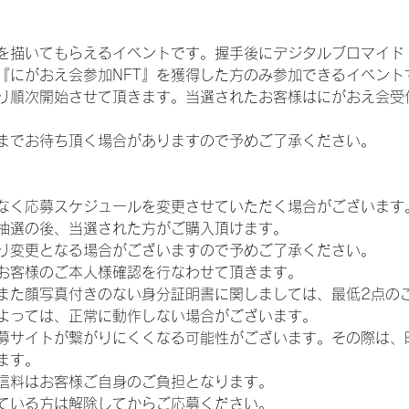
を描いてもらえるイベントです。握手後にデジタルブロマイド 
、『にがおえ会参加NFT』を獲得した方のみ参加できるイベン
り順次開始させて頂きます。当選されたお客様はにがおえ会受
までお待ち頂く場合がありますので予めご了承ください。
なく応募スケジュールを変更させていただく場合がございます
抽選の後、当選された方がご購入頂けます。
り変更となる場合がございますので予めご了承ください。
お客様のご本人様確認を行なわせて頂きます。
また顔写真付きのない身分証明書に関しましては、最低2点の
よっては、正常に動作しない場合がございます。
募サイトが繋がりにくくなる可能性がございます。その際は、
ます。
信料はお客様ご自身のご負担となります。
ている方は解除してからご応募ください。