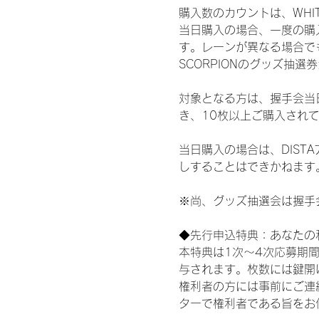
購入数のカウントは、WHITE 
当日購入の場合、一度の購
す。レーンが異なる場合でも、
SCORPIONのグッズ抽
対象となる方は、握手会当
き、10枚以上ご購入され
当日購入の場合は、DIS
しすることはできかねます
※尚、グッズ抽選会は握手
◆先行申込特典：あなたの
本特典は1次〜4次応募期
与されます。枚数には鍵開
権利者の方には事前にご連
ターで権利者である旨をお