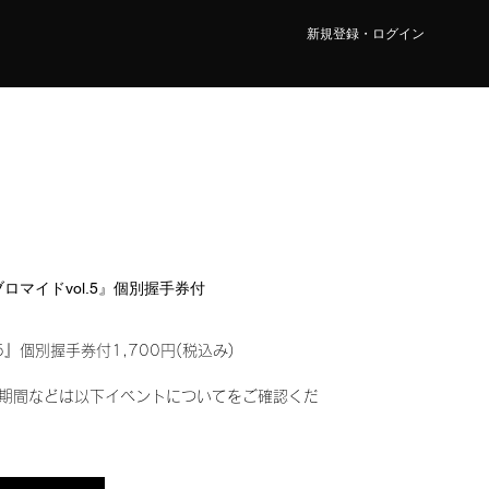
新規登録・ログイン
ルブロマイドvol.5』個別握手券付
5』個別握手券付1,700円(税込み)
期間などは以下イベントについてをご確認くだ