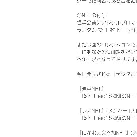
ターで権利者である旨をお
〇NFTの付与
握手会後にデジタルブロマイ
ランダム で 1 枚 NFT 
また今回のコレクションで
ーにあなたの似顔絵を描い
枚が上限となっております
今回発売される『デジタルブ
『通常NFT』
　Rain Tree:16種類のNFT
『レアNFT』(メンバー1人
　Rain Tree:16種類
『にがおえ会参加NFT』(