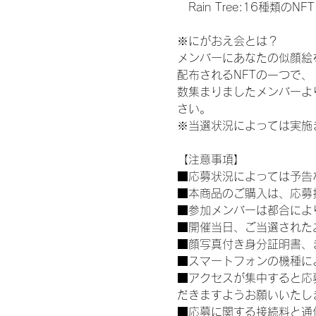
　Rain Tree:16種類のNFT
※にがおえ会とは？
メンバーにあなたの似顔絵
配布されるNFTの一つで
数集まりましたメンバーよ
さい。
※当選状況によっては実施
【注意事項】
■応募状況によっては予告
■本商品のご購入は、応募
■参加メンバーは都合によ
■開催当日、ご当選された
■顔写真付き身分証明書、
■スマートフォンの機種に
■アクセスが集中すると応
だきますようお願いいたし
■応募に関する接続料と通