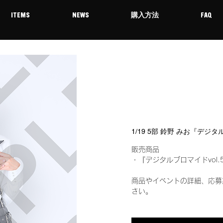
ITEMS
NEWS
購入方法
FAQ
1/19 5部 鈴野 みお『デジ
販売商品
・『デジタルブロマイドvol.
商品やイベントの詳細、応募
さい。