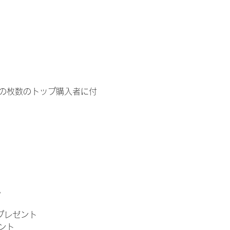
イドの枚数のトップ購入者に付
。
」プレゼント
ント