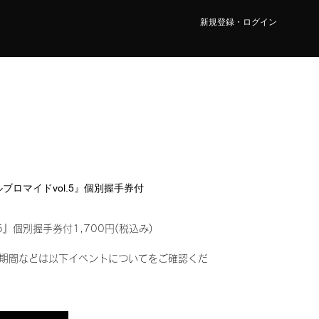
新規登録・ログイン
タルブロマイドvol.5』個別握手券付
5』個別握手券付1,700円(税込み)
期間などは以下イベントについてをご確認くだ