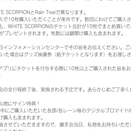
SCORPIONとRain Treeで異なります。
入で10枚購入いただくことが条件です。数回にわけてご購入
WHITE SCORPIONのチケット合計が10枚でまとめ買いであ
選券がプレゼントされます。枚数には鍵開け購入も含まれます。
日インフォメーションセンターでその旨をお伝えください。ご
ていた場合はグッズ抽選券（紙チケットとなります）をお渡し
TAアプリにチケットを付与する際に10枚以上ご購入された旨を
。
会の全行程終了後、実施される予定です。あらかじめご了承く
私物にサイン特典！
間中にご購入いただいた各部/各レーン毎のデジタルブロマイド
け購入も含まれます。
絡させていただきますので、握手会当日、私物をお持ちいただ