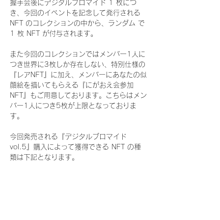
握手会後にデジタルブロマイド 1 枚につ
き、今回のイベントを記念して発行される 
NFT のコレクションの中から、ランダム で 
1 枚 NFT が付与されます。
また今回のコレクションではメンバー1人に
つき世界に3枚しか存在しない、特別仕様の
『レアNFT』に加え、メンバーにあなたの似
顔絵を描いてもらえる『にがおえ会参加
NFT』もご用意しております。こちらはメン
バー1人につき5枚が上限となっておりま
す。
今回発売される『デジタルブロマイド
vol.5』購入によって獲得できる NFT の種
類は下記となります。
『通常NFT』
　Rain Tree:16種類のNFT
『レアNFT』(メンバー1人につき3枚上限の
限定NFT)