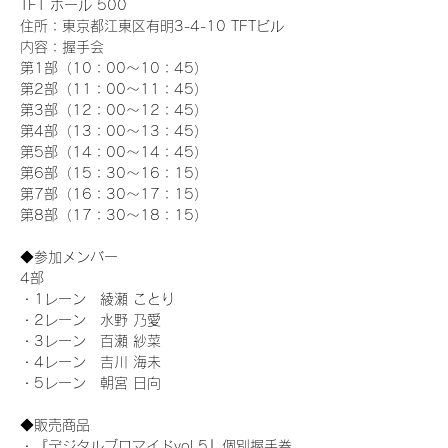
TFT ホール 500
住所：東京都江東区有明3-4-10 TFTビル
内容：握手会
第1部（10：00～10：45） 
第2部（11：00～11：45）
第3部（12：00～12：45）
第4部（13：00～13：45）
第5部（14：00～14：45）
第6部（15：30～16：15）
第7部（16：30～17：15）
第8部（17：30～18：15）
◆参加メンバー
4部
・1レーン　綾瀬 ことり
・2レーン　水野 乃愛
・3レーン　百瀬 紗菜
・4レーン　吉川 海未
・5レーン　朝宮 日向
◆販売商品
・『デジタルブロマイドvol.5』個別握手券