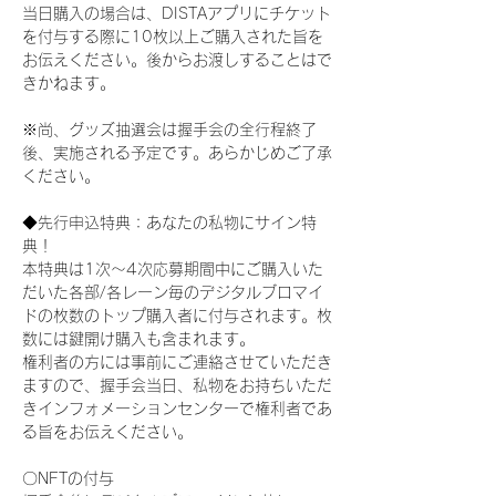
当日購入の場合は、DISTAアプリにチケット
を付与する際に10枚以上ご購入された旨を
お伝えください。後からお渡しすることはで
きかねます。
※尚、グッズ抽選会は握手会の全行程終了
後、実施される予定です。あらかじめご了承
ください。
◆先行申込特典：あなたの私物にサイン特
典！
本特典は1次〜4次応募期間中にご購入いた
だいた各部/各レーン毎のデジタルブロマイ
ドの枚数のトップ購入者に付与されます。枚
数には鍵開け購入も含まれます。
権利者の方には事前にご連絡させていただき
ますので、握手会当日、私物をお持ちいただ
きインフォメーションセンターで権利者であ
る旨をお伝えください。
〇NFTの付与