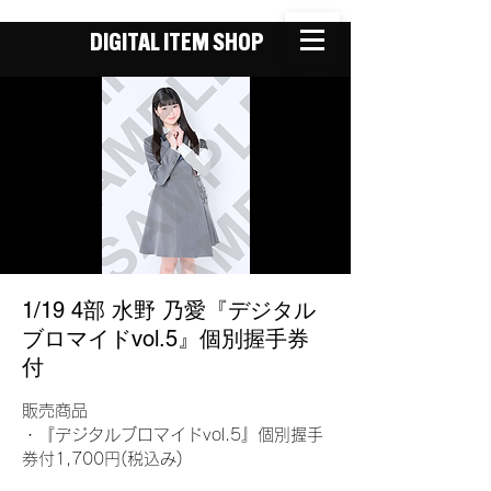
DIGITAL ITEM SHOP
1/19 4部 水野 乃愛『デジタル
ブロマイドvol.5』個別握手券
付
販売商品
・『デジタルブロマイドvol.5』個別握手
券付1,700円(税込み)