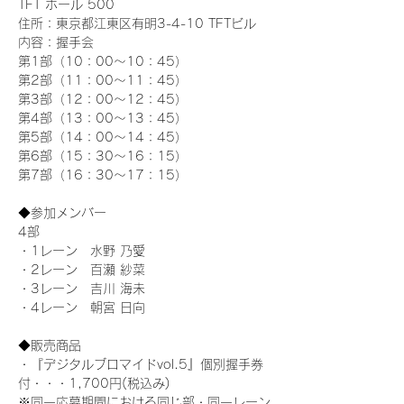
TFT ホール 500
住所：東京都江東区有明3-4-10 TFTビル
内容：握手会
第1部（10：00～10：45） 
第2部（11：00～11：45）
第3部（12：00～12：45）
第4部（13：00～13：45）
第5部（14：00～14：45）
第6部（15：30～16：15）
第7部（16：30～17：15）
◆参加メンバー
4部 
・1レーン　水野 乃愛
・2レーン　百瀬 紗菜
・3レーン　吉川 海未
・4レーン　朝宮 日向
◆販売商品
・『デジタルブロマイドvol.5』個別握手券
付・・・1,700円(税込み)
※同一応募期間における同じ部・同一レーン