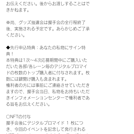
お伝えください。後からお渡しすることはで
きかねます。
※尚、グッズ抽選会は握手会の全行程終了
後、実施される予定です。あらかじめご了承
ください。
◆先行申込特典：あなたの私物にサイン特
典！
本特典は1次〜4次応募期間中にご購入いた
だいた各部/各レーン毎のデジタルブロマイ
ドの枚数のトップ購入者に付与されます。枚
数には鍵開け購入も含まれます。
権利者の方には事前にご連絡させていただき
ますので、握手会当日、私物をお持ちいただ
きインフォメーションセンターで権利者であ
る旨をお伝えください。
〇NFTの付与
握手会後にデジタルブロマイド 1 枚につ
き、今回のイベントを記念して発行される 