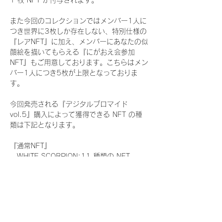
1 枚 NFT が付与されます。
また今回のコレクションではメンバー1人に
つき世界に3枚しか存在しない、特別仕様の
『レアNFT』に加え、メンバーにあなたの似
顔絵を描いてもらえる『にがおえ会参加
NFT』もご用意しております。こちらはメン
バー1人につき5枚が上限となっておりま
す。
今回発売される『デジタルブロマイド
vol.5』購入によって獲得できる NFT の種
類は下記となります。
『通常NFT』
　WHITE SCORPION:11 種類の NFT
『レアNFT』(メンバー1人につき3枚上限の
限定NFT)
　WHITE SCORPION:11 種類の NFT(メン
バー本人による手書きのコメントとサイン
入)