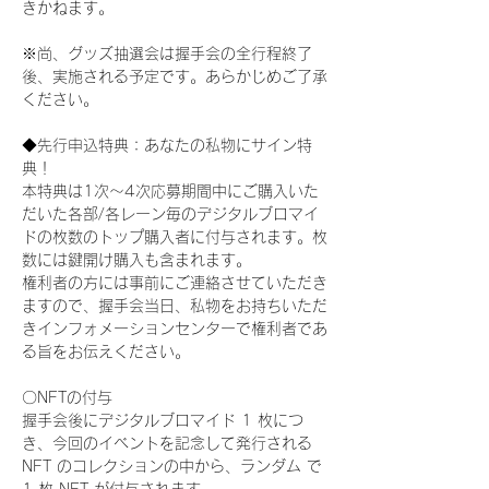
きかねます。
※尚、グッズ抽選会は握手会の全行程終了
後、実施される予定です。あらかじめご了承
ください。
◆先行申込特典：あなたの私物にサイン特
典！
本特典は1次〜4次応募期間中にご購入いた
だいた各部/各レーン毎のデジタルブロマイ
ドの枚数のトップ購入者に付与されます。枚
数には鍵開け購入も含まれます。
権利者の方には事前にご連絡させていただき
ますので、握手会当日、私物をお持ちいただ
きインフォメーションセンターで権利者であ
る旨をお伝えください。
〇NFTの付与
握手会後にデジタルブロマイド 1 枚につ
き、今回のイベントを記念して発行される 
NFT のコレクションの中から、ランダム で 