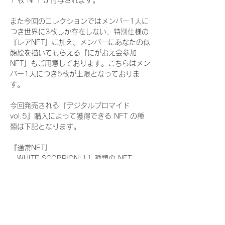
1 枚 NFT が付与されます。
また今回のコレクションではメンバー1人に
つき世界に3枚しか存在しない、特別仕様の
『レアNFT』に加え、メンバーにあなたの似
顔絵を描いてもらえる『にがおえ会参加
NFT』もご用意しております。こちらはメン
バー1人につき5枚が上限となっておりま
す。
今回発売される『デジタルブロマイド
vol.5』購入によって獲得できる NFT の種
類は下記となります。
『通常NFT』
　WHITE SCORPION:11 種類の NFT
『レアNFT』(メンバー1人につき3枚上限の
限定NFT)
　WHITE SCORPION:11 種類の NFT(メン
バー本人による手書きのコメントとサイン
入)