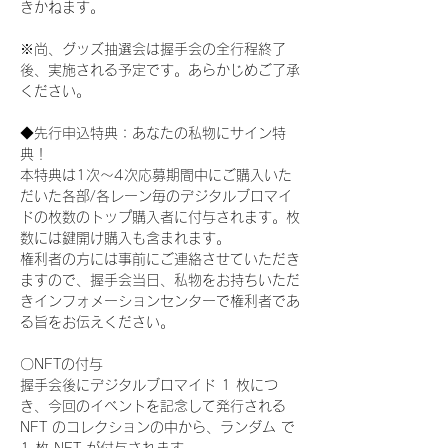
きかねます。
※尚、グッズ抽選会は握手会の全行程終了
後、実施される予定です。あらかじめご了承
ください。
◆先行申込特典：あなたの私物にサイン特
典！
本特典は1次〜4次応募期間中にご購入いた
だいた各部/各レーン毎のデジタルブロマイ
ドの枚数のトップ購入者に付与されます。枚
数には鍵開け購入も含まれます。
権利者の方には事前にご連絡させていただき
ますので、握手会当日、私物をお持ちいただ
きインフォメーションセンターで権利者であ
る旨をお伝えください。
〇NFTの付与
握手会後にデジタルブロマイド 1 枚につ
き、今回のイベントを記念して発行される 
NFT のコレクションの中から、ランダム で 