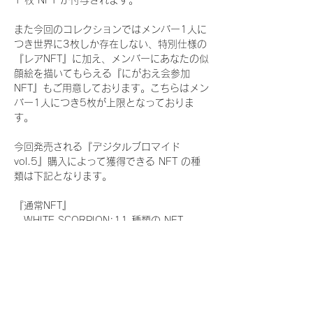
1 枚 NFT が付与されます。
また今回のコレクションではメンバー1人に
つき世界に3枚しか存在しない、特別仕様の
『レアNFT』に加え、メンバーにあなたの似
顔絵を描いてもらえる『にがおえ会参加
NFT』もご用意しております。こちらはメン
バー1人につき5枚が上限となっておりま
す。
今回発売される『デジタルブロマイド
vol.5』購入によって獲得できる NFT の種
類は下記となります。
『通常NFT』
　WHITE SCORPION:11 種類の NFT
『レアNFT』(メンバー1人につき3枚上限の
限定NFT)
　WHITE SCORPION:11 種類の NFT(メン
バー本人による手書きのコメントとサイン
入)