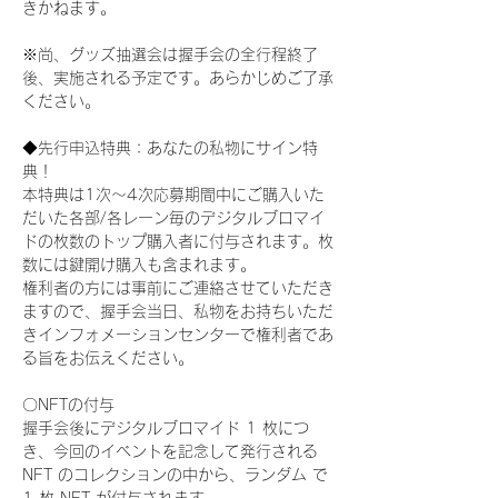
きかねます。
※尚、グッズ抽選会は握手会の全行程終了
後、実施される予定です。あらかじめご了承
ください。
◆先行申込特典：あなたの私物にサイン特
典！
本特典は1次〜4次応募期間中にご購入いた
だいた各部/各レーン毎のデジタルブロマイ
ドの枚数のトップ購入者に付与されます。枚
数には鍵開け購入も含まれます。
権利者の方には事前にご連絡させていただき
ますので、握手会当日、私物をお持ちいただ
きインフォメーションセンターで権利者であ
る旨をお伝えください。
〇NFTの付与
握手会後にデジタルブロマイド 1 枚につ
き、今回のイベントを記念して発行される 
NFT のコレクションの中から、ランダム で 