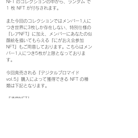
NFT のコレクションの中から、ランダム で 
1 枚 NFT が付与されます。
また今回のコレクションではメンバー1人に
つき世界に3枚しか存在しない、特別仕様の
『レアNFT』に加え、メンバーにあなたの似
顔絵を描いてもらえる『にがおえ会参加
NFT』もご用意しております。こちらはメン
バー1人につき5枚が上限となっておりま
す。
今回発売される『デジタルブロマイド
vol.5』購入によって獲得できる NFT の種
類は下記となります。
『通常NFT』
　Rain Tree:16種類のNFT
『レアNFT』(メンバー1人につき3枚上限の
限定NFT)
　Rain Tree:16種類のNFT(メンバー本人に
よる手書きのコメントとサイン入)