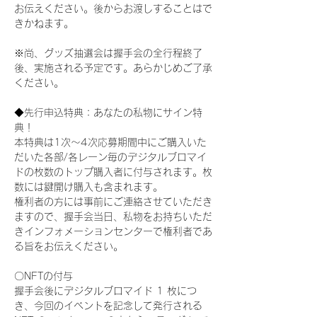
お伝えください。後からお渡しすることはで
きかねます。
※尚、グッズ抽選会は握手会の全行程終了
後、実施される予定です。あらかじめご了承
ください。
◆先行申込特典：あなたの私物にサイン特
典！
本特典は1次〜4次応募期間中にご購入いた
だいた各部/各レーン毎のデジタルブロマイ
ドの枚数のトップ購入者に付与されます。枚
数には鍵開け購入も含まれます。
権利者の方には事前にご連絡させていただき
ますので、握手会当日、私物をお持ちいただ
きインフォメーションセンターで権利者であ
る旨をお伝えください。
〇NFTの付与
握手会後にデジタルブロマイド 1 枚につ
き、今回のイベントを記念して発行される 