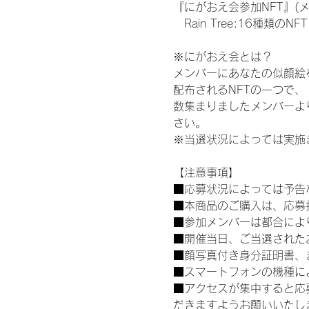
『にがおえ会参加NFT』(
　Rain Tree:16種類のNFT
※にがおえ会とは？
メンバーにあなたの似顔絵
配布されるNFTの一つで
数集まりましたメンバーよ
さい。
※当選状況によっては実施
【注意事項】
■応募状況によっては予告
■本商品のご購入は、応募
■参加メンバーは都合によ
■開催当日、ご当選された
■顔写真付き身分証明書、
■スマートフォンの機種に
■アクセスが集中すると応
だきますようお願いいたし