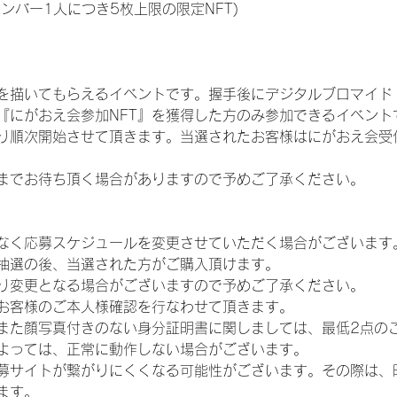
メンバー1人につき5枚上限の限定NFT)
を描いてもらえるイベントです。握手後にデジタルブロマイド 
、『にがおえ会参加NFT』を獲得した方のみ参加できるイベン
り順次開始させて頂きます。当選されたお客様はにがおえ会受
までお待ち頂く場合がありますので予めご了承ください。
なく応募スケジュールを変更させていただく場合がございます
抽選の後、当選された方がご購入頂けます。
り変更となる場合がございますので予めご了承ください。
お客様のご本人様確認を行なわせて頂きます。
また顔写真付きのない身分証明書に関しましては、最低2点の
よっては、正常に動作しない場合がございます。
募サイトが繋がりにくくなる可能性がございます。その際は、
ます。