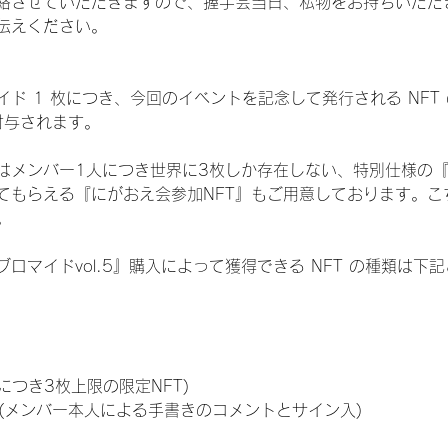
絡させていただきますので、握手会当日、私物をお持ちいただ
伝えください。
ド 1 枚につき、今回のイベントを記念して発行される NFT
が付与されます。
はメンバー1人につき世界に3枚しか存在しない、特別仕様の『
てもらえる『にがおえ会参加NFT』もご用意しております。こ
。
ロマイドvol.5』購入によって獲得できる NFT の種類は下
につき3枚上限の限定NFT)
のNFT(メンバー本人による手書きのコメントとサイン入)