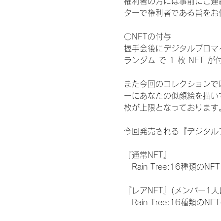
権利者の方には事前にご連
ターで権利者である旨をお
〇NFTの付与
握手会後にデジタルブロマイ
ランダム で 1 枚 NFT 
また今回のコレクションで
ーにあなたの似顔絵を描い
枚が上限となっております
今回発売される『デジタルブ
『通常NFT』
　Rain Tree:16種類のNFT
『レアNFT』(メンバー1人
　Rain Tree:16種類