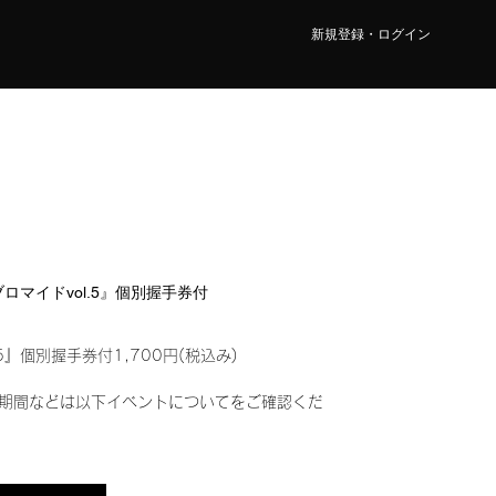
新規登録・ログイン
ルブロマイドvol.5』個別握手券付
5』個別握手券付1,700円(税込み)
期間などは以下イベントについてをご確認くだ