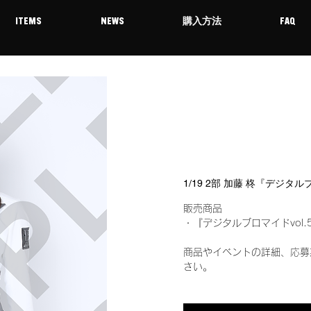
ITEMS
NEWS
購入方法
FAQ
1/19 2部 加藤 柊『デジタ
販売商品
・『デジタルブロマイドvol.
商品やイベントの詳細、応募
さい。