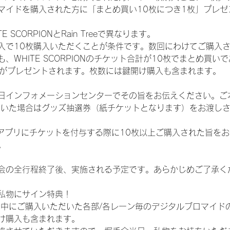
マイドを購入された方に「まとめ買い10枚につき1枚」プレゼ
SCORPIONとRain Treeで異なります。
入で10枚購入いただくことが条件です。数回にわけてご購入
WHITE SCORPIONのチケット合計が10枚でまとめ買いであ
選券がプレゼントされます。枚数には鍵開け購入も含まれます。
日インフォメーションセンターでその旨をお伝えください。ご
ていた場合はグッズ抽選券（紙チケットとなります）をお渡し
TAアプリにチケットを付与する際に10枚以上ご購入された旨を
。
会の全行程終了後、実施される予定です。あらかじめご了承く
私物にサイン特典！
間中にご購入いただいた各部/各レーン毎のデジタルブロマイド
け購入も含まれます。