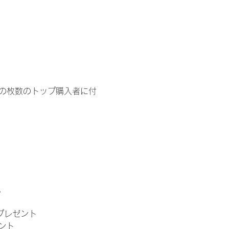
イドの枚数のトップ購入者に付
。
」プレゼント
ント