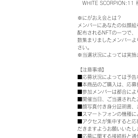
　WHITE SCORPION:11
※にがおえ会とは？
メンバーにあなたの似顔絵
配布されるNFTの一つで
数集まりましたメンバーよ
さい。
※当選状況によっては実施
【注意事項】
■応募状況によっては予告
■本商品のご購入は、応募
■参加メンバーは都合によ
■開催当日、ご当選された
■顔写真付き身分証明書、
■スマートフォンの機種に
■アクセスが集中すると応
だきますようお願いいたし
■応募に関する接続料と通