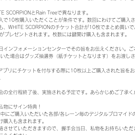
SCORPIONとRain Treeで異なります。
入で10枚購入いただくことが条件です。数回にわけてご購入
WHITE SCORPIONのチケット合計が10枚でまとめ買いであ
選券がプレゼントされます。枚数には鍵開け購入も含まれます。
日インフォメーションセンターでその旨をお伝えください。ご
ていた場合はグッズ抽選券（紙チケットとなります）をお渡し
TAアプリにチケットを付与する際に10枚以上ご購入された旨を
。
会の全行程終了後、実施される予定です。あらかじめご了承く
私物にサイン特典！
間中にご購入いただいた各部/各レーン毎のデジタルブロマイド
け購入も含まれます。
絡させていただきますので、握手会当日、私物をお持ちいただ