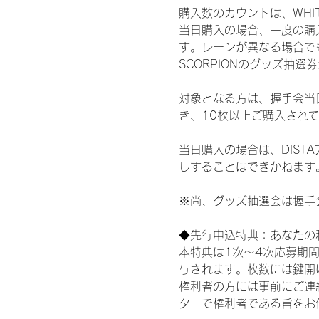
購入数のカウントは、WHITE 
当日購入の場合、一度の購
す。レーンが異なる場合でも、
SCORPIONのグッズ抽
対象となる方は、握手会当
き、10枚以上ご購入され
当日購入の場合は、DIS
しすることはできかねます
※尚、グッズ抽選会は握手
◆先行申込特典：あなたの
本特典は1次〜4次応募期
与されます。枚数には鍵開
権利者の方には事前にご連
ターで権利者である旨をお