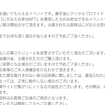
を描いてもらえるイベントです。握手後にデジタルブロマイド 
、『にがおえ会参加NFT』を獲得した方のみ参加できるイベン
り順次開始させて頂きます。当選されたお客様はにがおえ会受
までお待ち頂く場合がありますので予めご了承ください。
なく応募スケジュールを変更させていただく場合がございます
抽選の後、当選された方がご購入頂けます。
り変更となる場合がございますので予めご了承ください。
お客様のご本人様確認を行なわせて頂きます。
また顔写真付きのない身分証明書に関しましては、最低2点の
よっては、正常に動作しない場合がございます。
募サイトが繋がりにくくなる可能性がございます。その際は、
ます。
信料はお客様ご自身のご負担となります。
ている方は解除してからご応募ください。