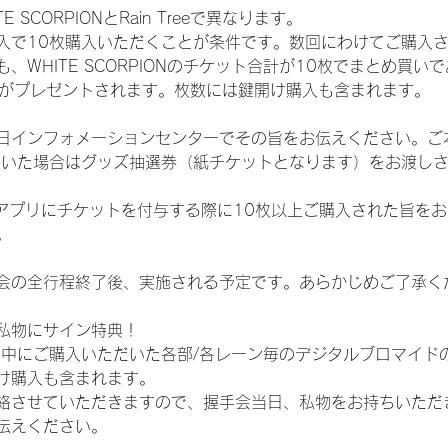
SCORPIONとRain Treeで異なります。
入で10枚購入いただくことが条件です。数回にわけてご購入
WHITE SCORPIONのチケット合計が10枚でまとめ買いであ
選券がプレゼントされます。枚数には鍵開け購入も含まれます。
日インフォメーションセンターでその旨をお伝えください。ご
ていた場合はグッズ抽選券（紙チケットとなります）をお渡し
TAアプリにチケットを付与する際に10枚以上ご購入された旨を
。
会の全行程終了後、実施される予定です。あらかじめご了承く
私物にサイン特典！
間中にご購入いただいた各部/各レーン毎のデジタルブロマイド
け購入も含まれます。
絡させていただきますので、握手会当日、私物をお持ちいただ
伝えください。