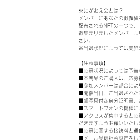
※にがおえ会とは？
メンバーにあなたの似顔絵
配布されるNFTの一つで
数集まりましたメンバーよ
さい。
※当選状況によっては実施
【注意事項】
■応募状況によっては予告
■本商品のご購入は、応募
■参加メンバーは都合によ
■開催当日、ご当選された
■顔写真付き身分証明書、
■スマートフォンの機種に
■アクセスが集中すると応
だきますようお願いいたし
■応募に関する接続料と通
■メール受信拒否設定をし