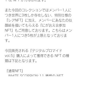
1 枚 NFT が付与されます。
また今回のコレクションではメンバー1人に
つき世界に3枚しか存在しない、特別仕様の
『レアNFT』に加え、メンバーにあなたの似
顔絵を描いてもらえる『にがおえ会参加
NFT』もご用意しております。こちらはメン
バー1人につき5枚が上限となっておりま
す。
今回発売される『デジタルブロマイド
vol.5』購入によって獲得できる NFT の種
類は下記となります。
『通常NFT』
　WHITE SCORPION:11 種類の NFT
『レアNFT』(メンバー1人につき3枚上限の
限定NFT)
　WHITE SCORPION:11 種類の NFT(メン
バー本人による手書きのコメントとサイン
入)