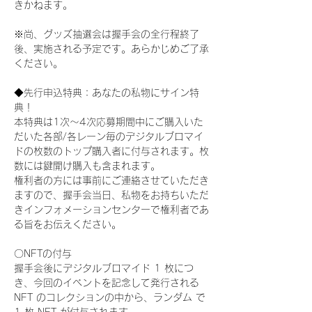
きかねます。
※尚、グッズ抽選会は握手会の全行程終了
後、実施される予定です。あらかじめご了承
ください。
◆先行申込特典：あなたの私物にサイン特
典！
本特典は1次〜4次応募期間中にご購入いた
だいた各部/各レーン毎のデジタルブロマイ
ドの枚数のトップ購入者に付与されます。枚
数には鍵開け購入も含まれます。
権利者の方には事前にご連絡させていただき
ますので、握手会当日、私物をお持ちいただ
きインフォメーションセンターで権利者であ
る旨をお伝えください。
〇NFTの付与
握手会後にデジタルブロマイド 1 枚につ
き、今回のイベントを記念して発行される 
NFT のコレクションの中から、ランダム で 