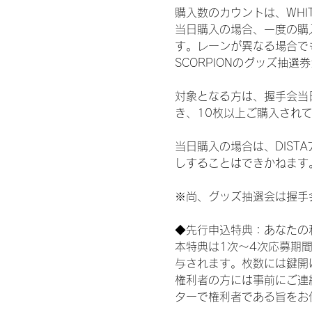
購入数のカウントは、WHITE 
当日購入の場合、一度の購
す。レーンが異なる場合でも、
SCORPIONのグッズ抽
対象となる方は、握手会当
き、10枚以上ご購入され
当日購入の場合は、DIS
しすることはできかねます
※尚、グッズ抽選会は握手
◆先行申込特典：あなたの
本特典は1次〜4次応募期
与されます。枚数には鍵開
権利者の方には事前にご連
ターで権利者である旨をお