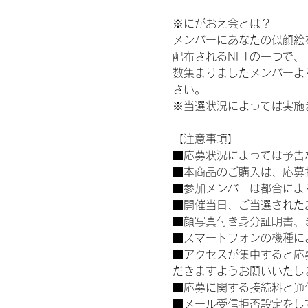
※にがおえ会とは？
メンバーにあなたの似顔絵
配布されるNFTの一つで
数集まりましたメンバーよ
さい。
※当選状況によっては実施
【注意事項】
■応募状況によっては予告
■本商品のご購入は、応募
■参加メンバーは都合によ
■開催当日、ご当選された
■顔写真付き身分証明書、
■スマートフォンの機種に
■アクセスが集中すると応
だきますようお願いいたし
■応募に関する接続料と通
■メール受信拒否設定をし