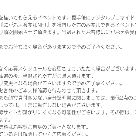
を描いてもらえるイベントです。握手後にデジタルブロマイド 
、『にがおえ会参加NFT』を獲得した方のみ参加できるイベン
り順次開始させて頂きます。当選されたお客様はにがおえ会受
までお待ち頂く場合がありますので予めご了承ください。
なく応募スケジュールを変更させていただく場合がございます
抽選の後、当選された方がご購入頂けます。
り変更となる場合がございますので予めご了承ください。
お客様のご本人様確認を行なわせて頂きます。
また顔写真付きのない身分証明書に関しましては、最低2点の
よっては、正常に動作しない場合がございます。
募サイトが繋がりにくくなる可能性がございます。その際は、
ます。
信料はお客様ご自身のご負担となります。
ている方は解除してからご応募ください。