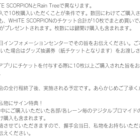
SCORPIONとRain Treeで異なります。
入で10枚購入いただくことが条件です。数回にわけてご購入
WHITE SCORPIONのチケット合計が10枚でまとめ買いであ
選券がプレゼントされます。枚数には鍵開け購入も含まれます。
日インフォメーションセンターでその旨をお伝えください。ご
ていた場合はグッズ抽選券（紙チケットとなります）をお渡し
TAアプリにチケットを付与する際に10枚以上ご購入された旨を
。
会の全行程終了後、実施される予定です。あらかじめご了承く
私物にサイン特典！
間中にご購入いただいた各部/各レーン毎のデジタルブロマイド
け購入も含まれます。
絡させていただきますので、握手会当日、私物をお持ちいただ
伝えください。