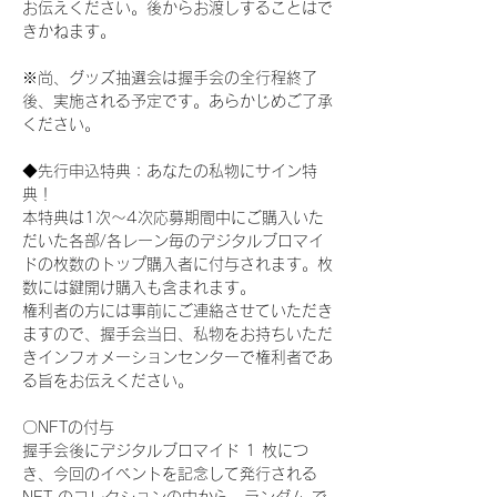
お伝えください。後からお渡しすることはで
きかねます。
※尚、グッズ抽選会は握手会の全行程終了
後、実施される予定です。あらかじめご了承
ください。
◆先行申込特典：あなたの私物にサイン特
典！
本特典は1次〜4次応募期間中にご購入いた
だいた各部/各レーン毎のデジタルブロマイ
ドの枚数のトップ購入者に付与されます。枚
数には鍵開け購入も含まれます。
権利者の方には事前にご連絡させていただき
ますので、握手会当日、私物をお持ちいただ
きインフォメーションセンターで権利者であ
る旨をお伝えください。
〇NFTの付与
握手会後にデジタルブロマイド 1 枚につ
き、今回のイベントを記念して発行される 