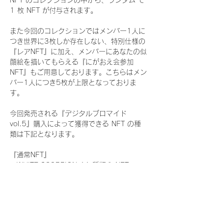
NFT のコレクションの中から、ランダム で 
1 枚 NFT が付与されます。
また今回のコレクションではメンバー1人に
つき世界に3枚しか存在しない、特別仕様の
『レアNFT』に加え、メンバーにあなたの似
顔絵を描いてもらえる『にがおえ会参加
NFT』もご用意しております。こちらはメン
バー1人につき5枚が上限となっておりま
す。
今回発売される『デジタルブロマイド
vol.5』購入によって獲得できる NFT の種
類は下記となります。
『通常NFT』
　WHITE SCORPION:11 種類の NFT
『レアNFT』(メンバー1人につき3枚上限の
限定NFT)
　WHITE SCORPION:11 種類の NFT(メン
バー本人による手書きのコメントとサイン