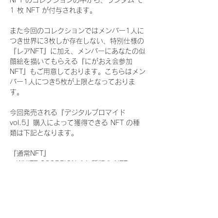
NFT のコレクションの中から、ランダム で 
1 枚 NFT が付与されます。
また今回のコレクションではメンバー1人に
つき世界に3枚しか存在しない、特別仕様の
『レアNFT』に加え、メンバーにあなたの似
顔絵を描いてもらえる『にがおえ会参加
NFT』もご用意しております。こちらはメン
バー1人につき5枚が上限となっておりま
す。
今回発売される『デジタルブロマイド
vol.5』購入によって獲得できる NFT の種
類は下記となります。
『通常NFT』
　WHITE SCORPION:11 種類の NFT
『レアNFT』(メンバー1人につき3枚上限の
限定NFT)
　WHITE SCORPION:11 種類の NFT(メン
バー本人による手書きのコメントとサイン