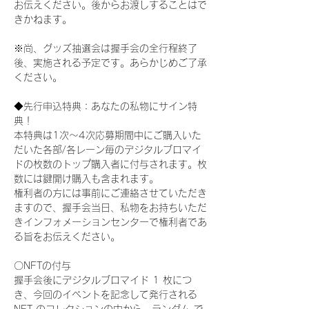
お伝えください。後からお渡しすることはで
きかねます。
※尚、グッズ抽選会は握手会の全行程終了
後、実施される予定です。あらかじめご了承
ください。
◆先行申込特典：あなたの私物にサイン特
典！
本特典は1次〜4次応募期間中にご購入いた
だいた各部/各レーン毎のデジタルブロマイ
ドの枚数のトップ購入者に付与されます。枚
数には鍵開け購入も含まれます。
権利者の方には事前にご連絡させていただき
ますので、握手会当日、私物をお持ちいただ
きインフォメーションセンターで権利者であ
る旨をお伝えください。
〇NFTの付与
握手会後にデジタルブロマイド 1 枚につ
き、今回のイベントを記念して発行される 