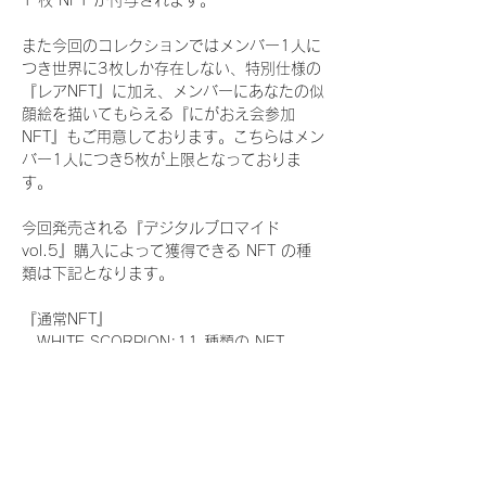
1 枚 NFT が付与されます。
また今回のコレクションではメンバー1人に
つき世界に3枚しか存在しない、特別仕様の
『レアNFT』に加え、メンバーにあなたの似
顔絵を描いてもらえる『にがおえ会参加
NFT』もご用意しております。こちらはメン
バー1人につき5枚が上限となっておりま
す。
今回発売される『デジタルブロマイド
vol.5』購入によって獲得できる NFT の種
類は下記となります。
『通常NFT』
　WHITE SCORPION:11 種類の NFT
『レアNFT』(メンバー1人につき3枚上限の
限定NFT)
　WHITE SCORPION:11 種類の NFT(メン
バー本人による手書きのコメントとサイン
入)