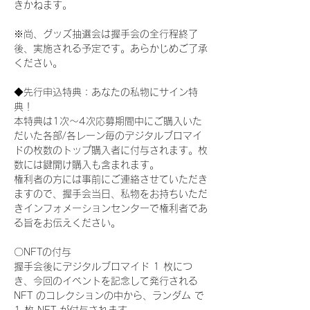
きかねます。
※尚、グッズ抽選会は握手会の全行程終了
後、実施される予定です。あらかじめご了承
ください。
◆先行申込特典：あなたの私物にサイン特
典！
本特典は1次〜4次応募期間中にご購入いた
だいた各部/各レーン毎のデジタルブロマイ
ドの枚数のトップ購入者に付与されます。枚
数には鍵開け購入も含まれます。
権利者の方には事前にご連絡させていただき
ますので、握手会当日、私物をお持ちいただ
きインフォメーションセンターで権利者であ
る旨をお伝えください。
〇NFTの付与
握手会後にデジタルブロマイド 1 枚につ
き、今回のイベントを記念して発行される 
NFT のコレクションの中から、ランダム で 