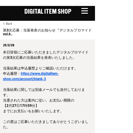
DIGITAL ITEM SHOP
< Back
第3次応募：当落発表のお知らせ『デジタルブロマイド
vol.6』
25/2/26
本日皆様にご応募いただきましたデジタルブロマイド
の第3次応募の当落結果を発表いたしました。
当落結果は申込履歴よりご確認いただけます。
申込履歴：
https://www.digitalitem-
shop.com/account/blank-3
当落結果に関しては別途メールでも送付しておりま
す。
当選された方は案内に従い、お支払い期限の
【2月27日17時59分】
までにお支払いをお願いいたします。
この度はご応募いただきましてありがとうございまし
た。