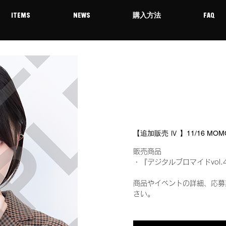
ITEMS
NEWS
購入方法
FAQ
【追加販売 Ⅳ 】11/16 M
販売商品
・『デジタルブロマイドvol.
商品やイベントの詳細、応募
さい。