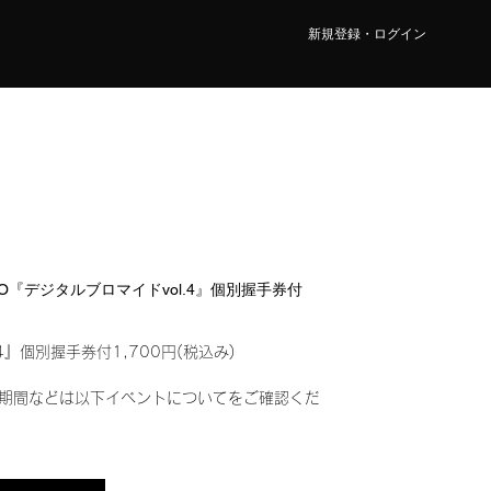
新規登録・ログイン
OMO『デジタルブロマイドvol.4』個別握手券付
4』個別握手券付1,700円(税込み)
期間などは以下イベントについてをご確認くだ