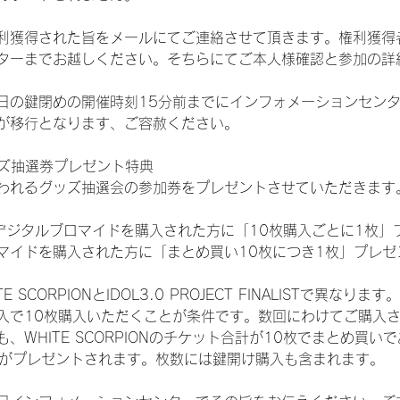
得された旨をメールにてご連絡させて頂きます。権利獲得者はDIG
ターまでお越しください。そちらにてご本人様確認と参加の詳
日の鍵閉めの開催時刻15分前までにインフォメーションセン
が移行となります、ご容赦ください。
ッズ抽選券プレゼント特典
われるグッズ抽選会の参加券をプレゼントさせていただきます
SHOPでデジタルブロマイドを購入された方に「10枚購入ごとに1枚
マイドを購入された方に「まとめ買い10枚につき1枚」プレゼ
CORPIONとIDOL3.0 PROJECT FINALISTで異なります。
入で10枚購入いただくことが条件です。数回にわけてご購入
WHITE SCORPIONのチケット合計が10枚でまとめ買いであ
選券がプレゼントされます。枚数には鍵開け購入も含まれます。