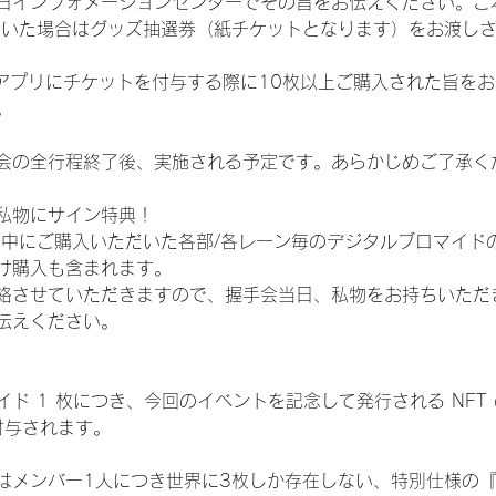
日インフォメーションセンターでその旨をお伝えください。ご
ていた場合はグッズ抽選券（紙チケットとなります）をお渡し
TAアプリにチケットを付与する際に10枚以上ご購入された旨を
。
会の全行程終了後、実施される予定です。あらかじめご了承く
私物にサイン特典！
間中にご購入いただいた各部/各レーン毎のデジタルブロマイド
け購入も含まれます。
絡させていただきますので、握手会当日、私物をお持ちいただ
伝えください。
ド 1 枚につき、今回のイベントを記念して発行される NFT
が付与されます。
はメンバー1人につき世界に3枚しか存在しない、特別仕様の『