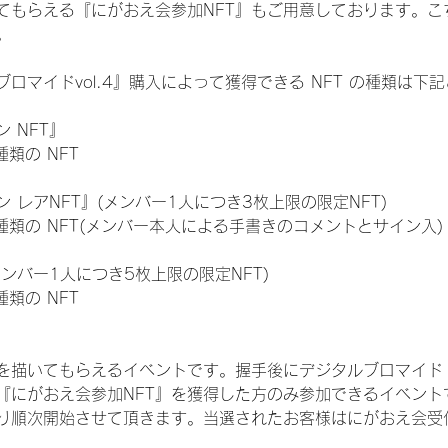
てもらえる『にがおえ会参加NFT』もご用意しております。こ
。
ロマイドvol.4』購入によって獲得できる NFT の種類は下
 NFT』
 種類の NFT
 レアNFT』(メンバー1人につき3枚上限の限定NFT)
:11 種類の NFT(メンバー本人による手書きのコメントとサイン入)
メンバー1人につき5枚上限の限定NFT)
 種類の NFT
を描いてもらえるイベントです。握手後にデジタルブロマイド 
、『にがおえ会参加NFT』を獲得した方のみ参加できるイベン
り順次開始させて頂きます。当選されたお客様はにがおえ会受