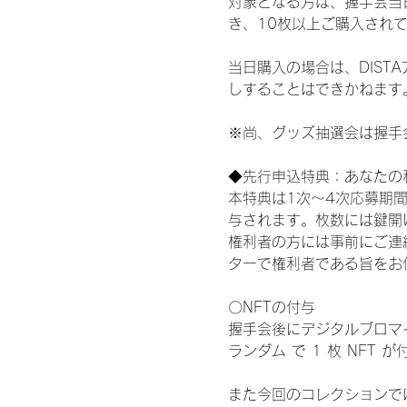
対象となる方は、握手会当
き、10枚以上ご購入され
当日購入の場合は、DIS
しすることはできかねます
※尚、グッズ抽選会は握手
◆先行申込特典：あなたの
本特典は1次〜4次応募期
与されます。枚数には鍵開
権利者の方には事前にご連
ターで権利者である旨をお
〇NFTの付与
握手会後にデジタルブロマイ
ランダム で 1 枚 NFT 
また今回のコレクションで