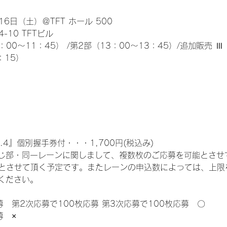
6日（土）＠TFT ホール 500
10 TFTビル
0～11：45） /第2部（13：00～13：45）/追加販売 Ⅲ 
：15）
.4』個別握手券付・・・1,700円(税込み)
じ部・同一レーンに関しまして、複数枚のご応募を可能とさせ
限とさせて頂く予定です。またレーンの申込数によっては、上限
ください。
募　第2次応募で100枚応募 第3次応募で100枚応募　〇
募　×