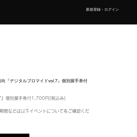
新規登録・ログイン
 日向『デジタルブロマイドvol.7』個別握手券付
7』個別握手券付1,700円(税込み)
期間などは以下イベントについてをご確認くだ