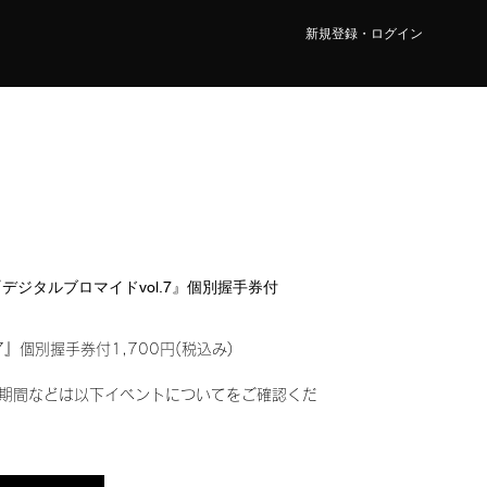
新規登録・ログイン
O『デジタルブロマイドvol.7』個別握手券付
7』個別握手券付1,700円(税込み)
期間などは以下イベントについてをご確認くだ