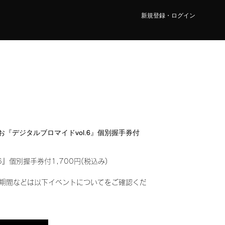
新規登録・ログイン
 みお『デジタルブロマイドvol.6』個別握手券付
6』個別握手券付1,700円(税込み)
期間などは以下イベントについてをご確認くだ