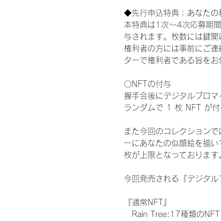
◆先行申込特典：あなたの
本特典は1次〜4次応募期
与されます。枚数には鍵開
権利者の方には事前にご連
ターで権利者である旨をお
〇NFTの付与
握手会後にデジタルブロマイ
ランダムで 1 枚 NFT 
また今回のコレクションで
ーにあなたの似顔絵を描い
枚が上限となっております
今回発売される『デジタルブ
『通常NFT』
　Rain Tree:17種類のNFT