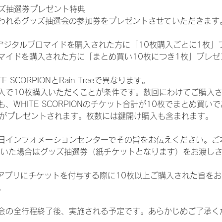
ッズ抽選券プレゼント特典
われるグッズ抽選会の参加券をプレゼントさせていただきます
SHOPでデジタルブロマイドを購入された方に「10枚購入ごとに1枚
マイドを購入された方に「まとめ買い10枚につき1枚」プレゼ
SCORPIONとRain Treeで異なります。
入で10枚購入いただくことが条件です。数回にわけてご購入
WHITE SCORPIONのチケット合計が10枚でまとめ買いであ
選券がプレゼントされます。枚数には鍵開け購入も含まれます。
日インフォメーションセンターでその旨をお伝えください。ご
ていた場合はグッズ抽選券（紙チケットとなります）をお渡し
TAアプリにチケットを付与する際に10枚以上ご購入された旨を
。
会の全行程終了後、実施される予定です。あらかじめご了承く