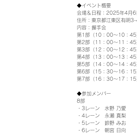
◆イベント概要 
会場＆日程：2025年4月6
住所：東京都江東区有明3-4-
内容：握手会
第1部（10：00～10：45
第2部（11：00～11：4
第3部（12：00～12：4
第4部（13：00～13：4
第5部（14：00～14：4
第6部（15：30～16：1
第7部（16：30～17：1
◆参加メンバー
8部 
・3レーン　水野 乃愛
・4レーン　永瀬 真梨
・5レーン　鈴野 みお
・6レーン　朝宮 日向