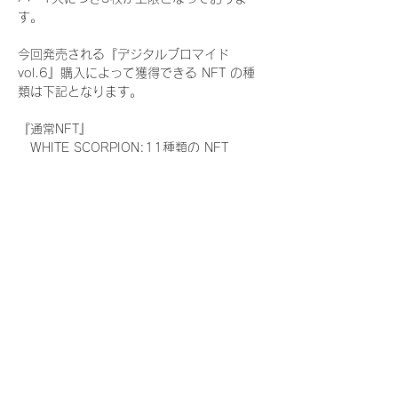
す。
今回発売される『デジタルブロマイド
vol.6』購入によって獲得できる NFT の種
類は下記となります。
『通常NFT』
　WHITE SCORPION:11種類の NFT
『レアNFT』(メンバー1人につき3枚上限の
限定NFT)
　WHITE SCORPION:11種類の NFT(メン
バー本人による手書きのコメントとサイン
入)
『SR NFT』(メンバー1人につき1枚上限の
限定NFT)
　WHITE SCORPION:11種類の NFT(メン
バー本人による手書きのコメントとサイン
入)