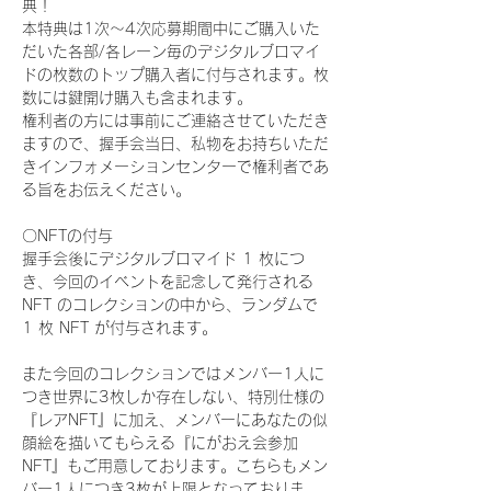
典！
本特典は1次〜4次応募期間中にご購入いた
だいた各部/各レーン毎のデジタルブロマイ
ドの枚数のトップ購入者に付与されます。枚
数には鍵開け購入も含まれます。
権利者の方には事前にご連絡させていただき
ますので、握手会当日、私物をお持ちいただ
きインフォメーションセンターで権利者であ
る旨をお伝えください。
〇NFTの付与
握手会後にデジタルブロマイド 1 枚につ
き、今回のイベントを記念して発行される 
NFT のコレクションの中から、ランダムで 
1 枚 NFT が付与されます。
また今回のコレクションではメンバー1人に
つき世界に3枚しか存在しない、特別仕様の
『レアNFT』に加え、メンバーにあなたの似
顔絵を描いてもらえる『にがおえ会参加
NFT』もご用意しております。こちらもメン
バー1人につき3枚が上限となっておりま