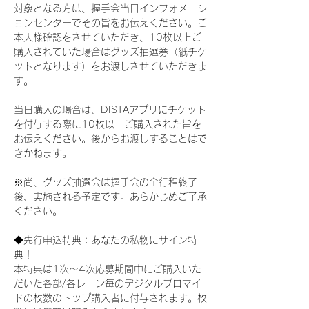
対象となる方は、握手会当日インフォメーシ
ョンセンターでその旨をお伝えください。ご
本人様確認をさせていただき、10枚以上ご
購入されていた場合はグッズ抽選券（紙チケ
ットとなります）をお渡しさせていただきま
す。
当日購入の場合は、DISTAアプリにチケット
を付与する際に10枚以上ご購入された旨を
お伝えください。後からお渡しすることはで
きかねます。
※尚、グッズ抽選会は握手会の全行程終了
後、実施される予定です。あらかじめご了承
ください。
◆先行申込特典：あなたの私物にサイン特
典！
本特典は1次〜4次応募期間中にご購入いた
だいた各部/各レーン毎のデジタルブロマイ
ドの枚数のトップ購入者に付与されます。枚