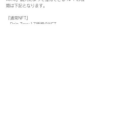
類は下記となります。
『通常NFT』
　Rain Tree:17種類のNFT
『レアNFT』(メンバー1人につき3枚上限の
限定NFT)
　Rain Tree:17種類のNFT(メンバー本人に
よる手書きのコメントとサイン入)
『SR NFT』(メンバー1人につき1枚上限の
限定NFT)
　Rain Tree:17種類のNFT(メンバー本人に
よる手書きのコメントとサイン入)
『にがおえ会参加NFT』(メンバー1人につ
き3枚上限の限定NFT)
　Rain Tree:17種類のNFT
※にがおえ会とは？
メンバーにあなたの似顔絵を描いてもらえる