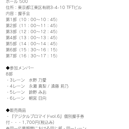
ホール 500
住所：東京都江東区有明3-4-10 TFTビル
内容：握手会
第1部（10：00～10：45） 
第2部（11：00～11：45）
第3部（12：00～12：45）
第4部（13：00～13：45）
第5部（14：00～14：45）
第6部（15：30～16：15）
第7部（16：30～17：15）
◆参加メンバー
8部 
・3レーン　水野 乃愛
・4レーン　永瀬 真梨 / 遠藤 莉乃
・5レーン　鈴野 みお
・6レーン　朝宮 日向
◆販売商品
・『デジタルブロマイドvol.6』個別握手券
付・・・1,700円(税込み)
※同一応募期間における同じ部・同一レーン