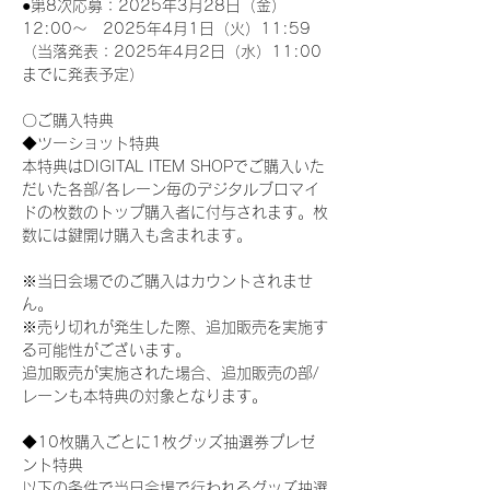
●第8次応募：2025年3月28日（金）
12:00～　2025年4月1日（火）11:59
（当落発表：2025年4月2日（水）11:00
までに発表予定）
〇ご購入特典
◆ツーショット特典
本特典はDIGITAL ITEM SHOPでご購入いた
だいた各部/各レーン毎のデジタルブロマイ
ドの枚数のトップ購入者に付与されます。枚
数には鍵開け購入も含まれます。
※当日会場でのご購入はカウントされませ
ん。
※売り切れが発生した際、追加販売を実施す
る可能性がございます。
追加販売が実施された場合、追加販売の部/
レーンも本特典の対象となります。
◆10枚購入ごとに1枚グッズ抽選券プレゼ
ント特典
以下の条件で当日会場で行われるグッズ抽選