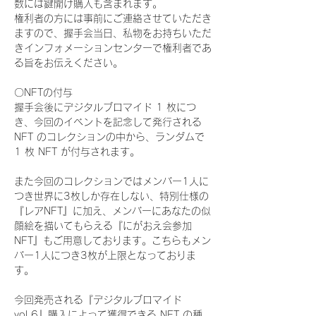
数には鍵開け購入も含まれます。
権利者の方には事前にご連絡させていただき
ますので、握手会当日、私物をお持ちいただ
きインフォメーションセンターで権利者であ
る旨をお伝えください。
〇NFTの付与
握手会後にデジタルブロマイド 1 枚につ
き、今回のイベントを記念して発行される 
NFT のコレクションの中から、ランダムで 
1 枚 NFT が付与されます。
また今回のコレクションではメンバー1人に
つき世界に3枚しか存在しない、特別仕様の
『レアNFT』に加え、メンバーにあなたの似
顔絵を描いてもらえる『にがおえ会参加
NFT』もご用意しております。こちらもメン
バー1人につき3枚が上限となっておりま
す。
今回発売される『デジタルブロマイド
vol.6』購入によって獲得できる NFT の種